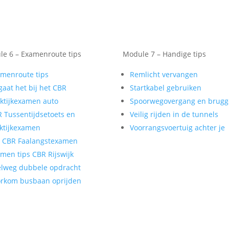
e 6 – Examenroute tips
Module 7 – Handige tips
menroute tips
Remlicht vervangen
gaat het bij het CBR
Startkabel gebruiken
ktijkexamen auto
Spoorwegovergang en brug
 Tussentijdsetoets en
Veilig rijden in de tunnels
ktijkexamen
Voorrangsvoertuig achter je
t CBR Faalangstexamen
men tips CBR Rijswijk
lweg dubbele opdracht
rkom busbaan oprijden