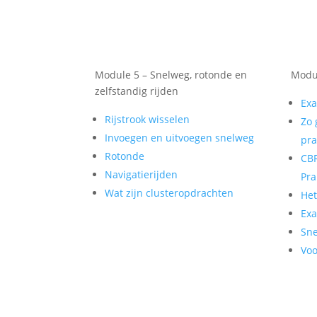
Module 5 – Snelweg, rotonde en
Modul
zelfstandig rijden
Exa
Rijstrook wisselen
Zo 
Invoegen en uitvoegen snelweg
pra
Rotonde
CBR
Navigatierijden
Pra
Wat zijn clusteropdrachten
He
Exa
Sne
Voo