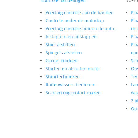
controle handelingen
voert
Voertuig controle aan de banden
Pla
Controle onder de motorkap
Pla
Voertuig controle binnen de auto
rec
Instappen en uitstappen
Pla
Stoel afstellen
Pla
Spiegels afstellen
op
Gordel omdoen
Sch
Starten en afsluiten motor
Op
Stuurtechnieken
Ter
Ruitenwissers bedienen
Lan
Scan en oogcontact maken
weg
2 o
Op 