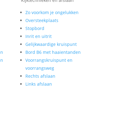
Kijktechnieken en afslaan
Zo voorkom je ongelukken
Oversteekplaats
Stopbord
Inrit en uitrit
Gelijkwaardige kruispunt
en
Bord B6 met haaientanden
en
Voorrangskruispunt en
voorrangsweg
Rechts afslaan
Links afslaan