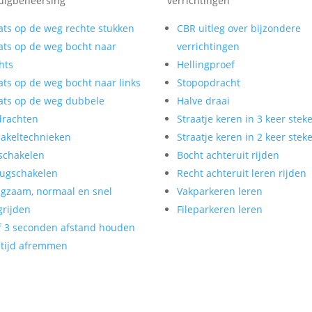
uigbeheersing
verrichtingen
ats op de weg rechte stukken
CBR uitleg over bijzondere
ats op de weg bocht naar
verrichtingen
hts
Hellingproef
ats op de weg bocht naar links
Stopopdracht
ats op de weg dubbele
Halve draai
drachten
Straatje keren in 3 keer stek
akeltechnieken
Straatje keren in 2 keer stek
schakelen
Bocht achteruit rijden
ugschakelen
Recht achteruit leren rijden
gzaam, normaal en snel
Vakparkeren leren
rijden
Fileparkeren leren
f 3 seconden afstand houden
tijd afremmen