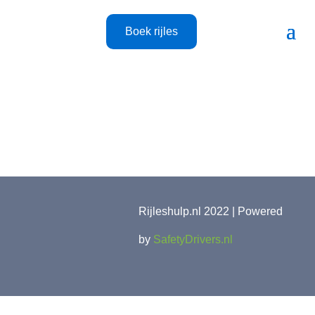
Boek rijles
Rijleshulp.nl 2022 | Powered
by
SafetyDrivers.nl