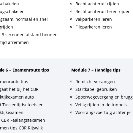
schakelen
Bocht achteruit rijden
ugschakelen
Recht achteruit leren rijden
gzaam, normaal en snel
Vakparkeren leren
rijden
Fileparkeren leren
f 3 seconden afstand houden
tijd afremmen
le 6 – Examenroute tips
Module 7 – Handige tips
menroute tips
Remlicht vervangen
gaat het bij het CBR
Startkabel gebruiken
ktijkexamen auto
Spoorwegovergang en brug
 Tussentijdsetoets en
Veilig rijden in de tunnels
ktijkexamen
Voorrangsvoertuig achter je
t CBR Faalangstexamen
men tips CBR Rijswijk