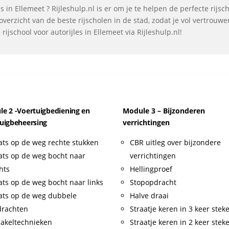
 in Ellemeet ? Rijleshulp.nl is er om je te helpen de perfecte rijs
verzicht van de beste rijscholen in de stad, zodat je vol vertrouw
ijschool voor autorijles in Ellemeet via Rijleshulp.nl!
e 2 -Voertuigbediening en
Module 3 – Bijzonderen
uigbeheersing
verrichtingen
ats op de weg rechte stukken
CBR uitleg over bijzondere
ats op de weg bocht naar
verrichtingen
hts
Hellingproef
ats op de weg bocht naar links
Stopopdracht
ats op de weg dubbele
Halve draai
drachten
Straatje keren in 3 keer stek
akeltechnieken
Straatje keren in 2 keer stek