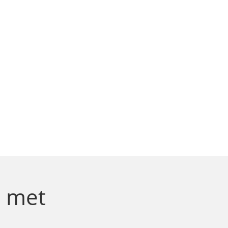
t
met