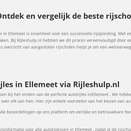
 Ontdek en vergelijk de beste rijsch
es in Ellemeet is essentieel voor een succesvolle rijopleiding. Met e
maken. Bij Rijleshulp.nl hebben we dit proces vereenvoudigd door e
Ons overzicht van aangesloten rijscholen helpt je om een weloverw
les in Ellemeet via Rijleshulp.nl
lpen bij het vinden van de perfecte autorijles inEllemeet . We hebb
over elk van hen. Hier zijn enkele voordelen van het kiezen van aut
lle beoordelingen op ons platform om eerlijke en betrouwbare fee
sinformatie voor alle autorijlessen in Ellemeet , zodat je de rijsc