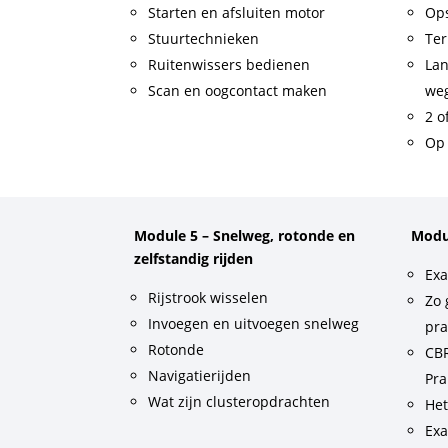
Starten en afsluiten motor
Op
Stuurtechnieken
Ter
Ruitenwissers bedienen
Lan
Scan en oogcontact maken
weg
2 o
Op 
Module 5 – Snelweg, rotonde en
Modu
zelfstandig rijden
Exa
Rijstrook wisselen
Zo 
Invoegen en uitvoegen snelweg
pra
Rotonde
CBR
Navigatierijden
Pra
Wat zijn clusteropdrachten
He
Exa