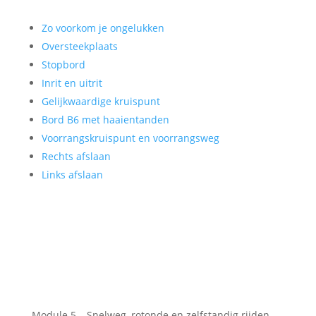
Zo voorkom je ongelukken
Oversteekplaats
Stopbord
Inrit en uitrit
Gelijkwaardige kruispunt
Bord B6 met haaientanden
Voorrangskruispunt en voorrangsweg
Rechts afslaan
Links afslaan
Module 5 – Snelweg, rotonde en zelfstandig rijden