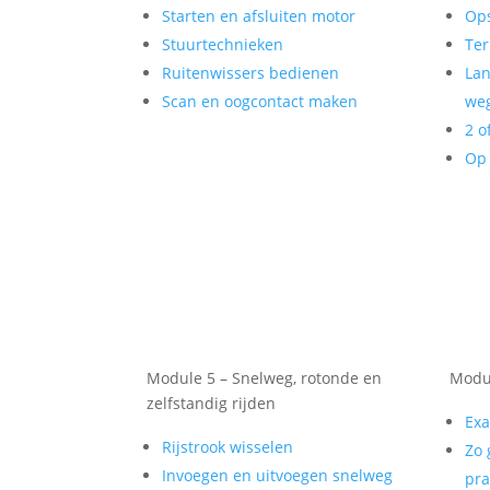
Starten en afsluiten motor
Op
Stuurtechnieken
Ter
Ruitenwissers bedienen
Lan
Scan en oogcontact maken
weg
2 o
Op 
Module 5 – Snelweg, rotonde en
Modul
zelfstandig rijden
Exa
Rijstrook wisselen
Zo 
Invoegen en uitvoegen snelweg
pra