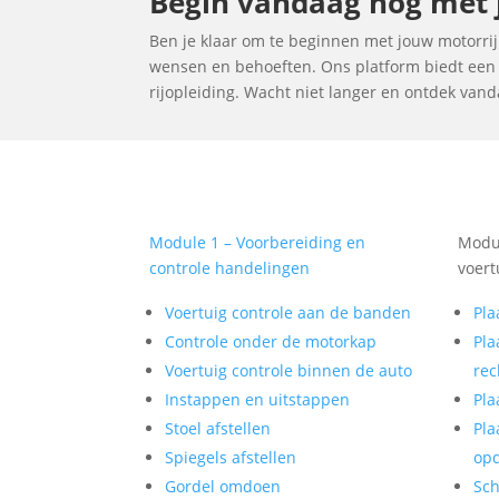
Begin vandaag nog met j
Ben je klaar om te beginnen met jouw motorrijle
wensen en behoeften. Ons platform biedt een u
rijopleiding. Wacht niet langer en ontdek vanda
Module 1 – Voorbereiding en
Modul
controle handelingen
voert
Voertuig controle aan de banden
Pla
Controle onder de motorkap
Pla
Voertuig controle binnen de auto
rec
Instappen en uitstappen
Pla
Stoel afstellen
Pla
Spiegels afstellen
op
Gordel omdoen
Sch