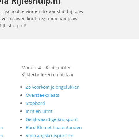
a Rijleshulp.nl
rijschool te vinden die aansluit bij jouw
vol vertrouwen kunt beginnen aan jouw
ijleshulp.nl!
Module 4 – Kruispunten,
Kijktechnieken en afslaan
Zo voorkom je ongelukken
Oversteekplaats
Stopbord
Inrit en uitrit
Gelijkwaardige kruispunt
en
Bord B6 met haaientanden
en
Voorrangskruispunt en