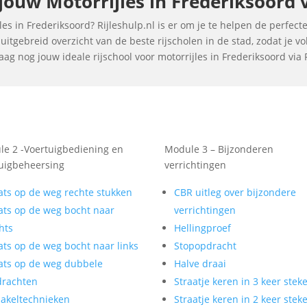
ouw Motorrijles in Frederiksoord vi
s in Frederiksoord? Rijleshulp.nl is er om je te helpen de perfecte 
itgebreid overzicht van de beste rijscholen in de stad, zodat je 
ag nog jouw ideale rijschool voor motorrijles in Frederiksoord via R
e 2 -Voertuigbediening en
Module 3 – Bijzonderen
uigbeheersing
verrichtingen
ats op de weg rechte stukken
CBR uitleg over bijzondere
ats op de weg bocht naar
verrichtingen
hts
Hellingproef
ats op de weg bocht naar links
Stopopdracht
ats op de weg dubbele
Halve draai
drachten
Straatje keren in 3 keer stek
akeltechnieken
Straatje keren in 2 keer stek