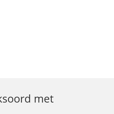
iksoord
met