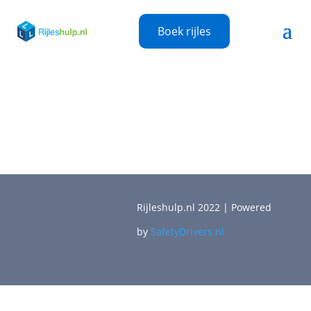
Boek rijles
Rijleshulp.nl 2022 | Powered
by
SafetyDrivers.nl