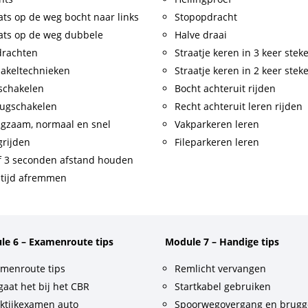
ats op de weg bocht naar links
Stopopdracht
ats op de weg dubbele
Halve draai
drachten
Straatje keren in 3 keer stek
akeltechnieken
Straatje keren in 2 keer stek
schakelen
Bocht achteruit rijden
ugschakelen
Recht achteruit leren rijden
gzaam, normaal en snel
Vakparkeren leren
rijden
Fileparkeren leren
f 3 seconden afstand houden
tijd afremmen
le 6 – Examenroute tips
Module 7 – Handige tips
menroute tips
Remlicht vervangen
gaat het bij het CBR
Startkabel gebruiken
ktijkexamen auto
Spoorwegovergang en brug