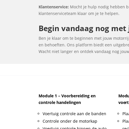
Klantenservice:
Mocht je hulp nodig hebben bi
klantenserviceteam klaar om je te helpen.
Begin vandaag nog met j
Ben je klaar om te beginnen met jouw motorrijl
en behoeften. Ons platform biedt een uitgebrei
Wacht niet langer en ontdek vandaag nog jouw i
Module 1 – Voorbereiding en
Modul
controle handelingen
voert
Voertuig controle aan de banden
Pla
Controle onder de motorkap
Pla
Voertuig controle binnen de auto
rec