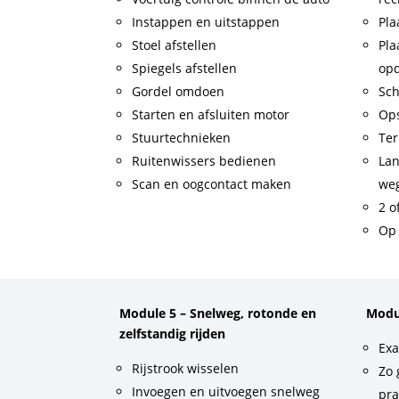
Instappen en uitstappen
Pla
Stoel afstellen
Pla
Spiegels afstellen
op
Gordel omdoen
Sch
Starten en afsluiten motor
Op
Stuurtechnieken
Ter
Ruitenwissers bedienen
Lan
Scan en oogcontact maken
weg
2 o
Op 
Module 5 – Snelweg, rotonde en
Modu
zelfstandig rijden
Exa
Rijstrook wisselen
Zo 
Invoegen en uitvoegen snelweg
pra