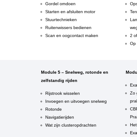
Gordel omdoen
Ops
Starten en afsluiten motor
Ter
Stuurtechnieken
Lan
Ruitenwissers bedienen
weg
Scan en oogcontact maken
2 o
Op 
Module 5 – Snelweg, rotonde en
Modu
zelfstandig rijden
Exa
Zo 
Rijstrook wisselen
pra
Invoegen en uitvoegen snelweg
CBR
Rotonde
Pra
Navigatierijden
Het
Wat zijn clusteropdrachten
Exa