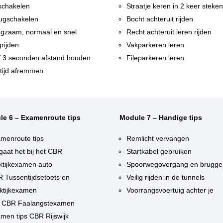
chakelen
Straatje keren in 2 keer steke
ugschakelen
Bocht achteruit rijden
gzaam, normaal en snel
Recht achteruit leren rijden
rijden
Vakparkeren leren
f 3 seconden afstand houden
Fileparkeren leren
tijd afremmen
le 6 – Examenroute tips
Module 7 – Handige tips
menroute tips
Remlicht vervangen
gaat het bij het CBR
Startkabel gebruiken
ktijkexamen auto
Spoorwegovergang en brugge
 Tussentijdsetoets en
Veilig rijden in de tunnels
ktijkexamen
Voorrangsvoertuig achter je
 CBR Faalangstexamen
men tips CBR Rijswijk