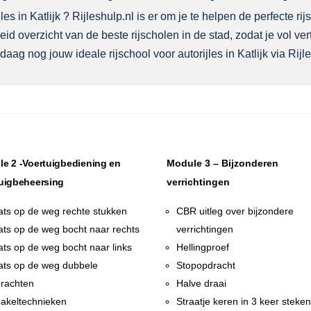
es in Katlijk ? Rijleshulp.nl is er om je te helpen de perfecte ri
eid overzicht van de beste rijscholen in de stad, zodat je vol 
aag nog jouw ideale rijschool voor autorijles in Katlijk via Rijle
e 2 -Voertuigbediening en
Module 3 – Bijzonderen
uigbeheersing
verrichtingen
ats op de weg rechte stukken
CBR uitleg over bijzondere
ats op de weg bocht naar rechts
verrichtingen
ats op de weg bocht naar links
Hellingproef
ats op de weg dubbele
Stopopdracht
rachten
Halve draai
akeltechnieken
Straatje keren in 3 keer steke