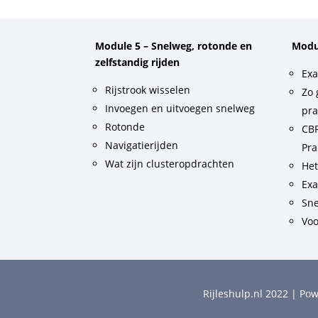
Module 5 – Snelweg, rotonde en
Modu
zelfstandig rijden
Exa
Rijstrook wisselen
Zo 
Invoegen en uitvoegen snelweg
pra
Rotonde
CBR
Navigatierijden
Pra
Wat zijn clusteropdrachten
He
Exa
Sne
Voo
Rijleshulp.nl 2022 | P