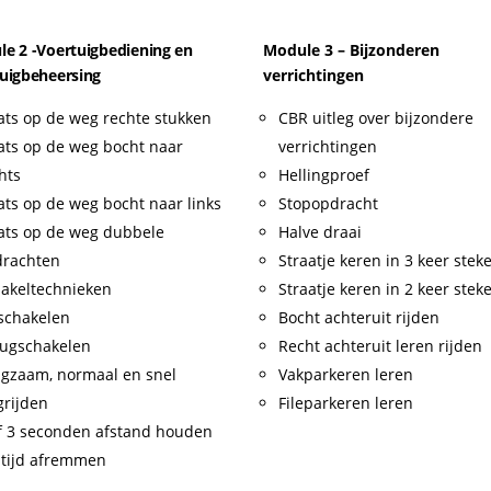
e 2 -Voertuigbediening en
Module 3 – Bijzonderen
uigbeheersing
verrichtingen
ats op de weg rechte stukken
CBR uitleg over bijzondere
ats op de weg bocht naar
verrichtingen
hts
Hellingproef
ats op de weg bocht naar links
Stopopdracht
ats op de weg dubbele
Halve draai
drachten
Straatje keren in 3 keer stek
akeltechnieken
Straatje keren in 2 keer stek
schakelen
Bocht achteruit rijden
ugschakelen
Recht achteruit leren rijden
gzaam, normaal en snel
Vakparkeren leren
rijden
Fileparkeren leren
f 3 seconden afstand houden
tijd afremmen