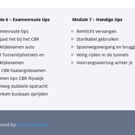
le 6 – Examenroute tips
Module 7 – Handige tips
menroute tips
Remlicht vervangen
gaat het bij het CBR
Startkabel gebruiken
ktijkexamen auto
Spoorwegovergang en brug
 Tussentijdsetoets en
Veilig rijden in de tunnels
ktijkexamen
Voorrangsvoertuig achter je
t CBR Faalangstexamen
men tips CBR Rijswijk
lweg dubbele opdracht
rkom busbaan oprijden
owered by
SafetyDrivers.nl