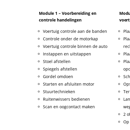
Module 1 – Voorbereiding en
Modul
controle handelingen
voert
Voertuig controle aan de banden
Pla
Controle onder de motorkap
Pla
Voertuig controle binnen de auto
rec
Instappen en uitstappen
Pla
Stoel afstellen
Pla
Spiegels afstellen
op
Gordel omdoen
Sch
Starten en afsluiten motor
Op
Stuurtechnieken
Ter
Ruitenwissers bedienen
Lan
Scan en oogcontact maken
weg
2 o
Op 