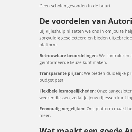
Geen scholen gevonden in de buurt.
De voordelen van Autori
Bij Rijleshulp.nl zetten we ons in om jou te h
zorgvuldig geselecteerd en bieden uitgebreide 
platform:
Betrouwbare beoordelingen:
We controleren a
geïnformeerde keuze kunt maken.
Transparante prijzen:
We bieden duidelijke pri
budget past.
Flexibele lesmogelijkheden:
Onze aangesloten
weekendlessen, zodat je jouw rijlessen kunt i
Eenvoudig vergelijken:
Ons platform maakt het 
meer.
Wat maakt een goede Au