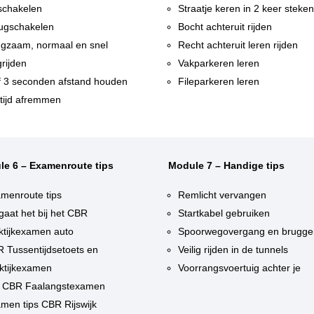
chakelen
Straatje keren in 2 keer steke
ugschakelen
Bocht achteruit rijden
gzaam, normaal en snel
Recht achteruit leren rijden
rijden
Vakparkeren leren
f 3 seconden afstand houden
Fileparkeren leren
tijd afremmen
le 6 – Examenroute tips
Module 7 – Handige tips
menroute tips
Remlicht vervangen
gaat het bij het CBR
Startkabel gebruiken
ktijkexamen auto
Spoorwegovergang en brugge
 Tussentijdsetoets en
Veilig rijden in de tunnels
ktijkexamen
Voorrangsvoertuig achter je
 CBR Faalangstexamen
men tips CBR Rijswijk