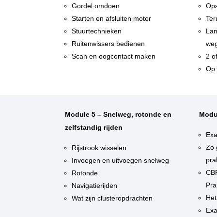
Gordel omdoen
Ops
Starten en afsluiten motor
Ter
Stuurtechnieken
Lan
Ruitenwissers bedienen
weg
Scan en oogcontact maken
2 o
Op 
Module 5 – Snelweg, rotonde en
Modu
zelfstandig rijden
Exa
Zo 
Rijstrook wisselen
pra
Invoegen en uitvoegen snelweg
CBR
Rotonde
Pra
Navigatierijden
Het
Wat zijn clusteropdrachten
Exa