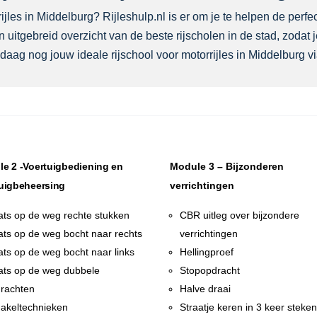
les in Middelburg? Rijleshulp.nl is er om je te helpen de perfect
 uitgebreid overzicht van de beste rijscholen in de stad, zodat
daag nog jouw ideale rijschool voor motorrijles in Middelburg vi
e 2 -Voertuigbediening en
Module 3 – Bijzonderen
uigbeheersing
verrichtingen
ats op de weg rechte stukken
CBR uitleg over bijzondere
ats op de weg bocht naar rechts
verrichtingen
ats op de weg bocht naar links
Hellingproef
ats op de weg dubbele
Stopopdracht
rachten
Halve draai
akeltechnieken
Straatje keren in 3 keer steke