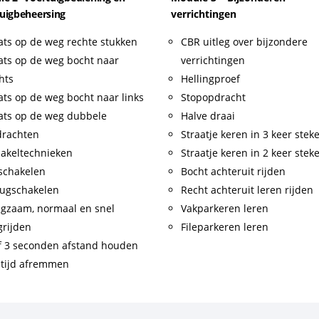
uigbeheersing
verrichtingen
ats op de weg rechte stukken
CBR uitleg over bijzondere
ats op de weg bocht naar
verrichtingen
hts
Hellingproef
ats op de weg bocht naar links
Stopopdracht
ats op de weg dubbele
Halve draai
drachten
Straatje keren in 3 keer stek
akeltechnieken
Straatje keren in 2 keer stek
schakelen
Bocht achteruit rijden
ugschakelen
Recht achteruit leren rijden
gzaam, normaal en snel
Vakparkeren leren
rijden
Fileparkeren leren
f 3 seconden afstand houden
tijd afremmen