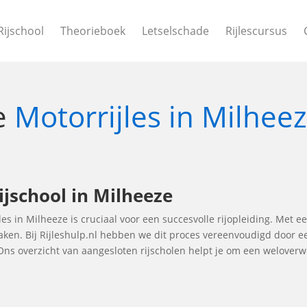
Rijschool
Theorieboek
Letselschade
Rijlescursus
le
Motorrijles in Milhee
ijschool in Milheeze
les in Milheeze is cruciaal voor een succesvolle rijopleiding. Met e
maken. Bij Rijleshulp.nl hebben we dit proces vereenvoudigd door e
 Ons overzicht van aangesloten rijscholen helpt je om een welove