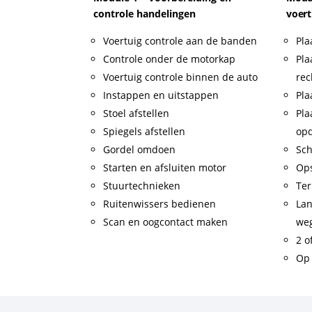
controle handelingen
voert
Voertuig controle aan de banden
Pla
Controle onder de motorkap
Pla
Voertuig controle binnen de auto
rec
Instappen en uitstappen
Pla
Stoel afstellen
Pla
Spiegels afstellen
op
Gordel omdoen
Sch
Starten en afsluiten motor
Op
Stuurtechnieken
Ter
Ruitenwissers bedienen
Lan
Scan en oogcontact maken
weg
2 o
Op 