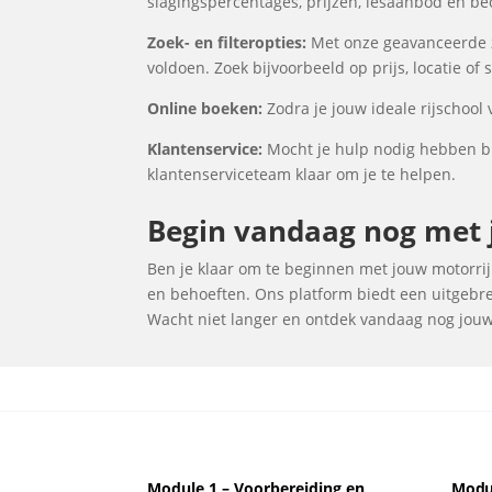
slagingspercentages, prijzen, lesaanbod en be
Zoek- en filteropties:
Met onze geavanceerde zo
voldoen. Zoek bijvoorbeeld op prijs, locatie of
Online boeken:
Zodra je jouw ideale rijschool
Klantenservice:
Mocht je hulp nodig hebben bij
klantenserviceteam klaar om je te helpen.
Begin vandaag nog met j
Ben je klaar om te beginnen met jouw motorrijl
en behoeften. Ons platform biedt een uitgebrei
Wacht niet langer en ontdek vandaag nog jouw i
Module 1 – Voorbereiding en
Modul