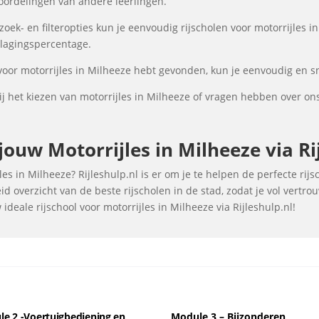
oordelingen van andere leerlingen.
ek- en filteropties kun je eenvoudig rijscholen voor motorrijles in
 slagingspercentage.
 voor motorrijles in Milheeze hebt gevonden, kun je eenvoudig en sn
 het kiezen van motorrijles in Milheeze of vragen hebben over on
ouw Motorrijles in Milheeze via Rij
es in Milheeze? Rijleshulp.nl is er om je te helpen de perfecte rijs
d overzicht van de beste rijscholen in de stad, zodat je vol vertr
deale rijschool voor motorrijles in Milheeze via Rijleshulp.nl!
e 2 -Voertuigbediening en
Module 3 – Bijzonderen