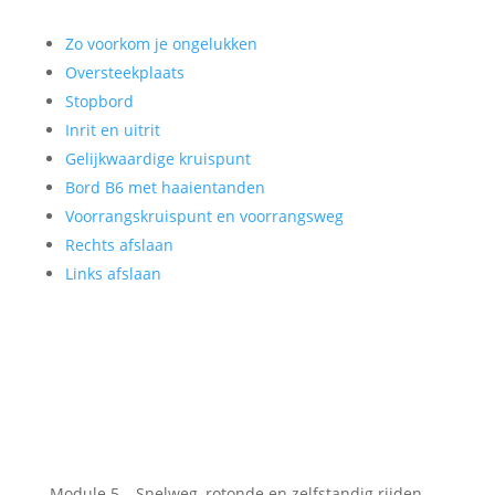
Zo voorkom je ongelukken
Oversteekplaats
Stopbord
Inrit en uitrit
Gelijkwaardige kruispunt
Bord B6 met haaientanden
Voorrangskruispunt en voorrangsweg
Rechts afslaan
Links afslaan
Module 5 – Snelweg, rotonde en zelfstandig rijden