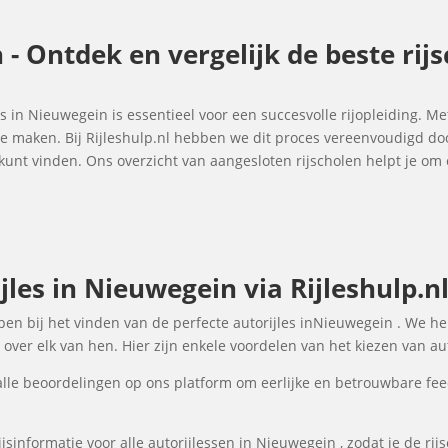
 - Ontdek en vergelijk de beste rij
es in Nieuwegein is essentieel voor een succesvolle rijopleiding. Me
 te maken. Bij Rijleshulp.nl hebben we dit proces vereenvoudigd do
 kunt vinden. Ons overzicht van aangesloten rijscholen helpt je 
les in Nieuwegein via Rijleshulp.n
elpen bij het vinden van de perfecte autorijles inNieuwegein . We h
over elk van hen. Hier zijn enkele voordelen van het kiezen van au
lle beoordelingen op ons platform om eerlijke en betrouwbare fee
sinformatie voor alle autorijlessen in Nieuwegein , zodat je de rij