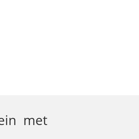
gein
met