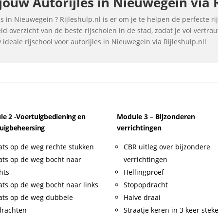
ouw Autorijles in Nieuwegein via R
s in Nieuwegein ? Rijleshulp.nl is er om je te helpen de perfecte ri
d overzicht van de beste rijscholen in de stad, zodat je vol vertr
deale rijschool voor autorijles in Nieuwegein via Rijleshulp.nl!
e 2 -Voertuigbediening en
Module 3 – Bijzonderen
uigbeheersing
verrichtingen
ats op de weg rechte stukken
CBR uitleg over bijzondere
ats op de weg bocht naar
verrichtingen
hts
Hellingproef
ats op de weg bocht naar links
Stopopdracht
ats op de weg dubbele
Halve draai
drachten
Straatje keren in 3 keer stek