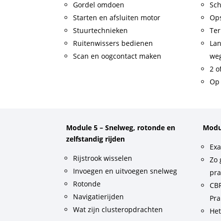
Gordel omdoen
Sch
Starten en afsluiten motor
Op
Stuurtechnieken
Ter
Ruitenwissers bedienen
Lan
Scan en oogcontact maken
weg
2 o
Op 
Module 5 – Snelweg, rotonde en
Modu
zelfstandig rijden
Exa
Rijstrook wisselen
Zo 
Invoegen en uitvoegen snelweg
pra
Rotonde
CBR
Navigatierijden
Pra
Wat zijn clusteropdrachten
He