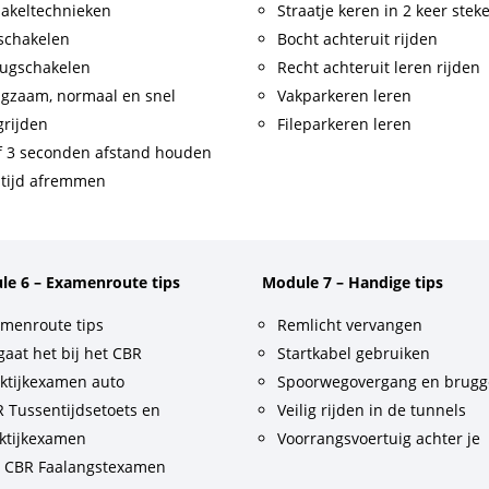
akeltechnieken
Straatje keren in 2 keer stek
schakelen
Bocht achteruit rijden
ugschakelen
Recht achteruit leren rijden
gzaam, normaal en snel
Vakparkeren leren
rijden
Fileparkeren leren
f 3 seconden afstand houden
tijd afremmen
le 6 – Examenroute tips
Module 7 – Handige tips
menroute tips
Remlicht vervangen
gaat het bij het CBR
Startkabel gebruiken
ktijkexamen auto
Spoorwegovergang en brug
 Tussentijdsetoets en
Veilig rijden in de tunnels
ktijkexamen
Voorrangsvoertuig achter je
t CBR Faalangstexamen