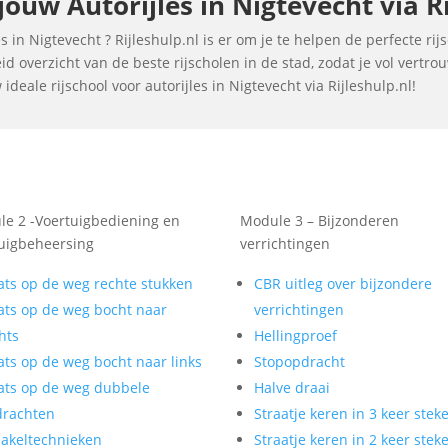
uw Autorijles in Nigtevecht via Ri
 in Nigtevecht ? Rijleshulp.nl is er om je te helpen de perfecte ri
d overzicht van de beste rijscholen in de stad, zodat je vol vertr
eale rijschool voor autorijles in Nigtevecht via Rijleshulp.nl!
e 2 -Voertuigbediening en
Module 3 – Bijzonderen
uigbeheersing
verrichtingen
ats op de weg rechte stukken
CBR uitleg over bijzondere
ats op de weg bocht naar
verrichtingen
hts
Hellingproef
ats op de weg bocht naar links
Stopopdracht
ats op de weg dubbele
Halve draai
drachten
Straatje keren in 3 keer stek
akeltechnieken
Straatje keren in 2 keer stek