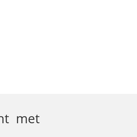
cht
met