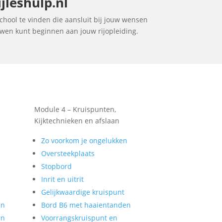
jleshulp.nl
jschool te vinden die aansluit bij jouw wensen
ouwen kunt beginnen aan jouw rijopleiding.
Module 4 – Kruispunten,
Kijktechnieken en afslaan
Zo voorkom je ongelukken
Oversteekplaats
Stopbord
Inrit en uitrit
Gelijkwaardige kruispunt
en
Bord B6 met haaientanden
en
Voorrangskruispunt en