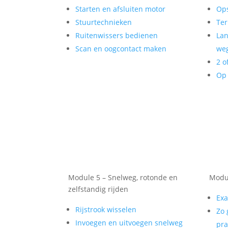
Starten en afsluiten motor
Op
Stuurtechnieken
Ter
Ruitenwissers bedienen
Lan
Scan en oogcontact maken
weg
2 o
Op 
Module 5 – Snelweg, rotonde en
Modul
zelfstandig rijden
Exa
Rijstrook wisselen
Zo 
Invoegen en uitvoegen snelweg
pra