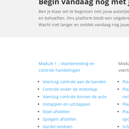
Begin vandaag nog met jo
Ben je klaar om te beginnen met jouw autorijles
en behoeften. Ons platform biedt een uitgebrei
Wacht niet langer en ontdek vandaag nog jouw id
Module 1 – Voorbereiding en
Modul
controle handelingen
voert
Voertuig controle aan de banden
Pla
Controle onder de motorkap
Pla
Voertuig controle binnen de auto
rec
Instappen en uitstappen
Pla
Stoel afstellen
Pla
Spiegels afstellen
op
Gordel omdoen
Sch