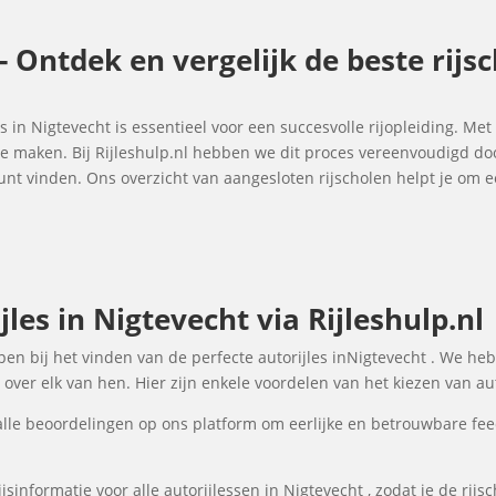
 - Ontdek en vergelijk de beste rij
es in Nigtevecht is essentieel voor een succesvolle rijopleiding. Met
 te maken. Bij Rijleshulp.nl hebben we dit proces vereenvoudigd do
 kunt vinden. Ons overzicht van aangesloten rijscholen helpt je o
les in Nigtevecht via Rijleshulp.nl
lpen bij het vinden van de perfecte autorijles inNigtevecht . We he
over elk van hen. Hier zijn enkele voordelen van het kiezen van aut
lle beoordelingen op ons platform om eerlijke en betrouwbare fee
sinformatie voor alle autorijlessen in Nigtevecht , zodat je de rij