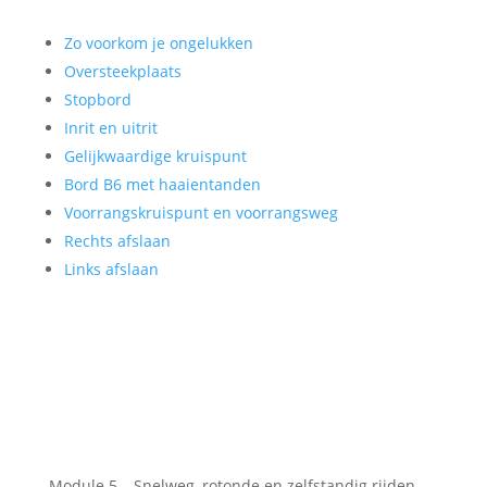
Zo voorkom je ongelukken
Oversteekplaats
Stopbord
Inrit en uitrit
Gelijkwaardige kruispunt
Bord B6 met haaientanden
Voorrangskruispunt en voorrangsweg
Rechts afslaan
Links afslaan
Module 5 – Snelweg, rotonde en zelfstandig rijden