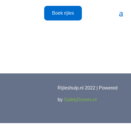
Boek rijles
Rijleshulp.nl 2022 | Powered
by
SafetyDrivers.nl