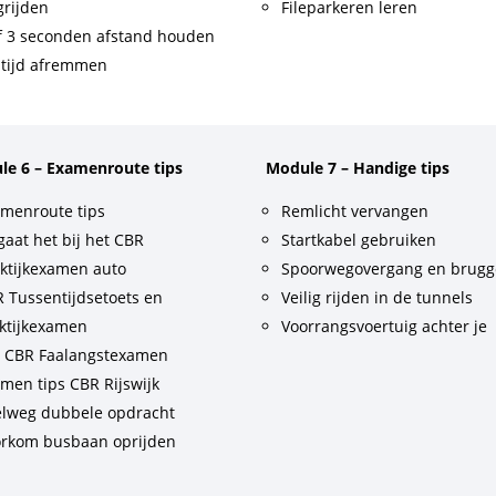
rijden
Fileparkeren leren
f 3 seconden afstand houden
tijd afremmen
le 6 – Examenroute tips
Module 7 – Handige tips
menroute tips
Remlicht vervangen
gaat het bij het CBR
Startkabel gebruiken
ktijkexamen auto
Spoorwegovergang en brug
 Tussentijdsetoets en
Veilig rijden in de tunnels
ktijkexamen
Voorrangsvoertuig achter je
t CBR Faalangstexamen
men tips CBR Rijswijk
lweg dubbele opdracht
rkom busbaan oprijden