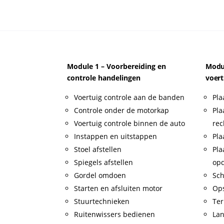
Module 1 – Voorbereiding en
Modul
controle handelingen
voert
Voertuig controle aan de banden
Pla
Controle onder de motorkap
Pla
Voertuig controle binnen de auto
rec
Instappen en uitstappen
Pla
Stoel afstellen
Pla
Spiegels afstellen
op
Gordel omdoen
Sch
Starten en afsluiten motor
Op
Stuurtechnieken
Ter
Ruitenwissers bedienen
Lan