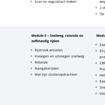
Scan en oogcontact maken
weg
2 o
Op 
Module 5 – Snelweg, rotonde en
Modu
zelfstandig rijden
Exa
Rijstrook wisselen
Zo 
Invoegen en uitvoegen snelweg
pra
Rotonde
CBR
Navigatierijden
Pra
Wat zijn clusteropdrachten
He
Exa
Sne
Voo