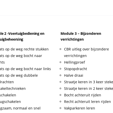
e 2 -Voertuigbediening en
Module 3 – Bijzonderen
uigbeheersing
verrichtingen
ats op de weg rechte stukken
CBR uitleg over bijzondere
ats op de weg bocht naar
verrichtingen
hts
Hellingproef
ats op de weg bocht naar links
Stopopdracht
ats op de weg dubbele
Halve draai
drachten
Straatje keren in 3 keer stek
akeltechnieken
Straatje keren in 2 keer stek
schakelen
Bocht achteruit rijden
ugschakelen
Recht achteruit leren rijden
gzaam, normaal en snel
Vakparkeren leren