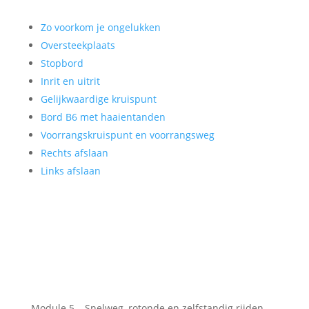
Zo voorkom je ongelukken
Oversteekplaats
Stopbord
Inrit en uitrit
Gelijkwaardige kruispunt
Bord B6 met haaientanden
Voorrangskruispunt en voorrangsweg
Rechts afslaan
Links afslaan
Module 5 – Snelweg, rotonde en zelfstandig rijden