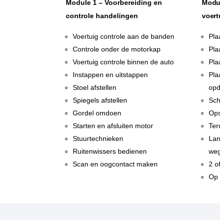
Module 1 – Voorbereiding en
Modul
controle handelingen
voert
Voertuig controle aan de banden
Pla
Controle onder de motorkap
Pla
Voertuig controle binnen de auto
Pla
Instappen en uitstappen
Pla
Stoel afstellen
opd
Spiegels afstellen
Sch
Gordel omdoen
Ops
Starten en afsluiten motor
Ter
Stuurtechnieken
Lan
Ruitenwissers bedienen
weg
Scan en oogcontact maken
2 o
Op 