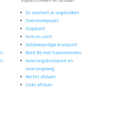
Kijktechnieken en afslaan
Zo voorkom je ongelukken
Oversteekplaats
Stopbord
Inrit en uitrit
Gelijkwaardige kruispunt
en
Bord B6 met haaientanden
en
Voorrangskruispunt en
voorrangsweg
Rechts afslaan
Links afslaan