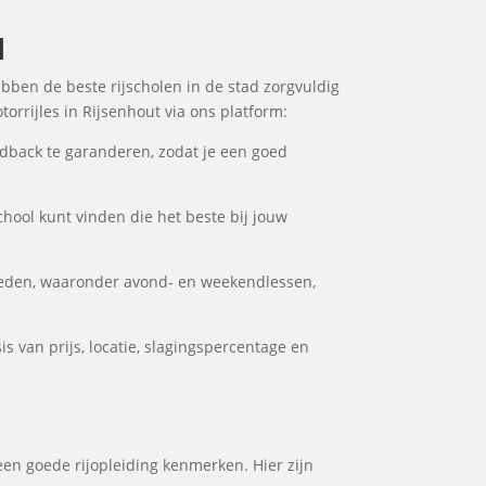
l
ebben de beste rijscholen in de stad zorgvuldig
orrijles in Rijsenhout via ons platform:
dback te garanderen, zodat je een goed
school kunt vinden die het beste bij jouw
heden, waaronder avond- en weekendlessen,
s van prijs, locatie, slagingspercentage en
 een goede rijopleiding kenmerken. Hier zijn