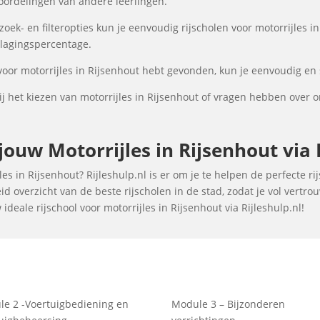
oordelingen van andere leerlingen.
ek- en filteropties kun je eenvoudig rijscholen voor motorrijles in
 slagingspercentage.
voor motorrijles in Rijsenhout hebt gevonden, kun je eenvoudig en 
 het kiezen van motorrijles in Rijsenhout of vragen hebben over 
ouw Motorrijles in Rijsenhout via R
s in Rijsenhout? Rijleshulp.nl is er om je te helpen de perfecte ri
d overzicht van de beste rijscholen in de stad, zodat je vol vertr
eale rijschool voor motorrijles in Rijsenhout via Rijleshulp.nl!
e 2 -Voertuigbediening en
Module 3 – Bijzonderen