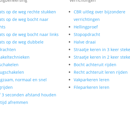
uigbeheersing
verrichtingen
ats op de weg rechte stukken
CBR uitleg over bijzondere
ats op de weg bocht naar
verrichtingen
hts
Hellingproef
ats op de weg bocht naar links
Stopopdracht
ats op de weg dubbele
Halve draai
drachten
Straatje keren in 3 keer stek
akeltechnieken
Straatje keren in 2 keer stek
schakelen
Bocht achteruit rijden
ugschakelen
Recht achteruit leren rijden
gzaam, normaal en snel
Vakparkeren leren
rijden
Fileparkeren leren
f 3 seconden afstand houden
tijd afremmen