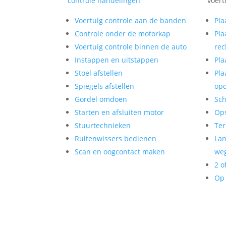
controle handelingen
voert
Voertuig controle aan de banden
Pla
Controle onder de motorkap
Pla
Voertuig controle binnen de auto
rec
Instappen en uitstappen
Pla
Stoel afstellen
Pla
Spiegels afstellen
op
Gordel omdoen
Sch
Starten en afsluiten motor
Op
Stuurtechnieken
Ter
Ruitenwissers bedienen
Lan
Scan en oogcontact maken
weg
2 o
Op 