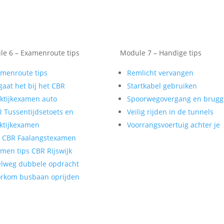
e 6 – Examenroute tips
Module 7 – Handige tips
menroute tips
Remlicht vervangen
gaat het bij het CBR
Startkabel gebruiken
ktijkexamen auto
Spoorwegovergang en brug
 Tussentijdsetoets en
Veilig rijden in de tunnels
ktijkexamen
Voorrangsvoertuig achter je
t CBR Faalangstexamen
men tips CBR Rijswijk
lweg dubbele opdracht
rkom busbaan oprijden