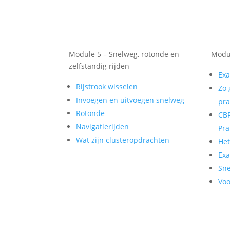
Module 5 – Snelweg, rotonde en
Modul
zelfstandig rijden
Exa
Rijstrook wisselen
Zo 
Invoegen en uitvoegen snelweg
pra
Rotonde
CBR
Navigatierijden
Pra
Wat zijn clusteropdrachten
He
Exa
Sne
Voo