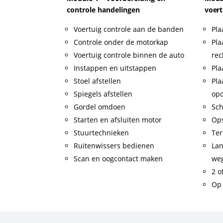
controle handelingen
voert
Voertuig controle aan de banden
Pla
Controle onder de motorkap
Pla
Voertuig controle binnen de auto
rec
Instappen en uitstappen
Pla
Stoel afstellen
Pla
Spiegels afstellen
op
Gordel omdoen
Sch
Starten en afsluiten motor
Op
Stuurtechnieken
Ter
Ruitenwissers bedienen
Lan
Scan en oogcontact maken
weg
2 o
Op 