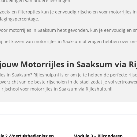
oordelingen van andere leerlingen.
ek- en filteropties kun je eenvoudig rijscholen voor motorrijles i
 slagingspercentage.
 voor motorrijles in Saaksum hebt gevonden, kun je eenvoudig en sn
j het kiezen van motorrijles in Saaksum of vragen hebben over ons
ouw Motorrijles in Saaksum via Rij
es in Saaksum? Rijleshulp.nl is er om je te helpen de perfecte rijs
verzicht van de beste rijscholen in de stad, zodat je vol vertrouw
rijschool voor motorrijles in Saaksum via Rijleshulp.nl!
e 2 -Voertuigbediening en
Module 3 – Bijzonderen