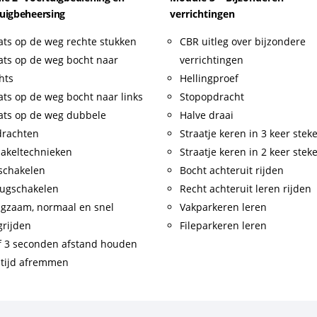
uigbeheersing
verrichtingen
ats op de weg rechte stukken
CBR uitleg over bijzondere
ats op de weg bocht naar
verrichtingen
hts
Hellingproef
ats op de weg bocht naar links
Stopopdracht
ats op de weg dubbele
Halve draai
drachten
Straatje keren in 3 keer stek
akeltechnieken
Straatje keren in 2 keer stek
schakelen
Bocht achteruit rijden
ugschakelen
Recht achteruit leren rijden
gzaam, normaal en snel
Vakparkeren leren
rijden
Fileparkeren leren
f 3 seconden afstand houden
tijd afremmen