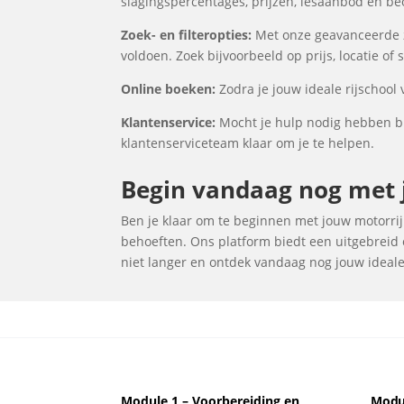
slagingspercentages, prijzen, lesaanbod en be
Zoek- en filteropties:
Met onze geavanceerde zo
voldoen. Zoek bijvoorbeeld op prijs, locatie of
Online boeken:
Zodra je jouw ideale rijschool
Klantenservice:
Mocht je hulp nodig hebben bi
klantenserviceteam klaar om je te helpen.
Begin vandaag nog met j
Ben je klaar om te beginnen met jouw motorrijl
behoeften. Ons platform biedt een uitgebreid o
niet langer en ontdek vandaag nog jouw ideale 
Module 1 – Voorbereiding en
Modul