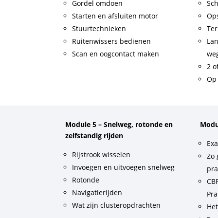
Gordel omdoen
Sch
Starten en afsluiten motor
Op
Stuurtechnieken
Ter
Ruitenwissers bedienen
Lan
Scan en oogcontact maken
weg
2 o
Op 
Module 5 – Snelweg, rotonde en
Modu
zelfstandig rijden
Exa
Rijstrook wisselen
Zo 
Invoegen en uitvoegen snelweg
pra
Rotonde
CBR
Navigatierijden
Pra
Wat zijn clusteropdrachten
He