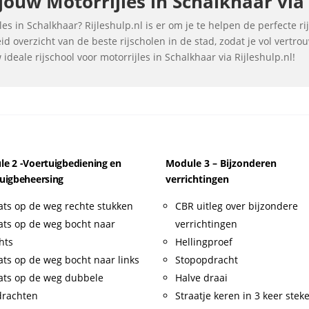
ouw Motorrijles in Schalkhaar via 
es in Schalkhaar? Rijleshulp.nl is er om je te helpen de perfecte ri
d overzicht van de beste rijscholen in de stad, zodat je vol vertr
deale rijschool voor motorrijles in Schalkhaar via Rijleshulp.nl!
e 2 -Voertuigbediening en
Module 3 – Bijzonderen
uigbeheersing
verrichtingen
ats op de weg rechte stukken
CBR uitleg over bijzondere
ats op de weg bocht naar
verrichtingen
hts
Hellingproef
ats op de weg bocht naar links
Stopopdracht
ats op de weg dubbele
Halve draai
drachten
Straatje keren in 3 keer stek