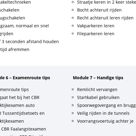
akeltechnieken
Straatje keren in 2 keer stek
schakelen
Bocht achteruit rijden
ugschakelen
Recht achteruit leren rijden
gzaam, normaal en snel
Vakparkeren leren
rijden
Fileparkeren leren
f 3 seconden afstand houden
tijd afremmen
le 6 – Examenroute tips
Module 7 – Handige tips
menroute tips
Remlicht vervangen
gaat het bij het CBR
Startkabel gebruiken
ktijkexamen auto
Spoorwegovergang en brug
 Tussentijdsetoets en
Veilig rijden in de tunnels
ktijkexamen
Voorrangsvoertuig achter je
t CBR Faalangstexamen