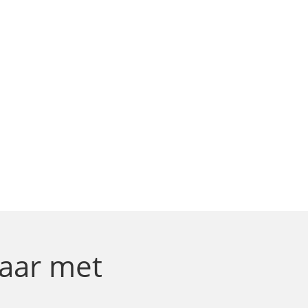
haar
met