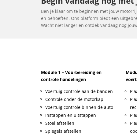
Begin vandaag nog met j
Ben je klaar om te beginnen met jouw motorrijl
en behoeften. Ons platform biedt een uitgebrei
Wacht niet langer en ontdek vandaag nog jouw i
Module 1 – Voorbereiding en
Modul
controle handelingen
voert
Voertuig controle aan de banden
Pla
Controle onder de motorkap
Pla
Voertuig controle binnen de auto
rec
Instappen en uitstappen
Pla
Stoel afstellen
Pla
Spiegels afstellen
op