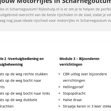
ouw Motorrijles in Scharnegoutum 
es in Scharnegoutum? Rijleshulp.nl is er om je te helpen de perfect
itgebreid overzicht van de beste rijscholen in de stad, zodat je 
aag nog jouw ideale rijschool voor motorrijles in Scharnegoutum via
e 2 -Voertuigbediening en
Module 3 – Bijzonderen
uigbeheersing
verrichtingen
ats op de weg rechte stukken
CBR uitleg over bijzondere
ats op de weg bocht naar
verrichtingen
hts
Hellingproef
ats op de weg bocht naar links
Stopopdracht
ats op de weg dubbele
Halve draai
drachten
Straatje keren in 3 keer stek