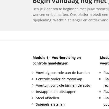
Begin vandaag nog met j
Ben je klaar om te beginnen met jouw motorrijl
wensen en behoeften. Ons platform biedt een u
rijopleiding. Wacht niet langer en ontdek vand
Module 1 – Voorbereiding en
Modul
controle handelingen
voert
Voertuig controle aan de banden
Pla
Controle onder de motorkap
Pla
Voertuig controle binnen de auto
rec
Instappen en uitstappen
Pla
Stoel afstellen
Pla
Spiegels afstellen
op