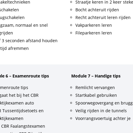
akeltechnieken
Straatje keren in 2 keer stek
schakelen
Bocht achteruit rijden
ugschakelen
Recht achteruit leren rijden
gzaam, normaal en snel
Vakparkeren leren
rijden
Fileparkeren leren
f 3 seconden afstand houden
tijd afremmen
le 6 – Examenroute tips
Module 7 – Handige tips
menroute tips
Remlicht vervangen
gaat het bij het CBR
Startkabel gebruiken
ktijkexamen auto
Spoorwegovergang en brug
 Tussentijdsetoets en
Veilig rijden in de tunnels
ktijkexamen
Voorrangsvoertuig achter je
t CBR Faalangstexamen