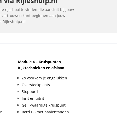
via Rijleshulp.nl
e rijschool te vinden die aansluit bij jouw
vol vertrouwen kunt beginnen aan jouw
 Rijleshulp.nl!
Module 4 – Kruispunten,
Kijktechnieken en afslaan
Zo voorkom je ongelukken
Oversteekplaats
Stopbord
Inrit en uitrit
Gelijkwaardige kruispunt
en
Bord B6 met haaientanden