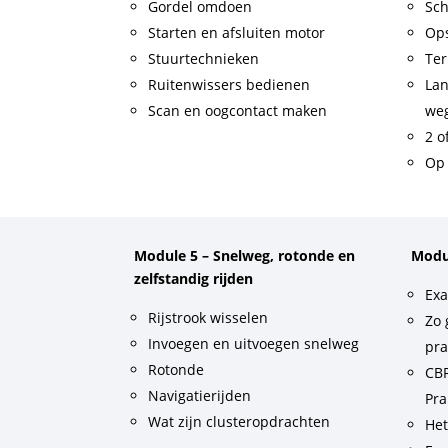
Gordel omdoen
Sch
Starten en afsluiten motor
Op
Stuurtechnieken
Ter
Ruitenwissers bedienen
Lan
Scan en oogcontact maken
weg
2 o
Op 
Module 5 – Snelweg, rotonde en
Modu
zelfstandig rijden
Exa
Rijstrook wisselen
Zo 
Invoegen en uitvoegen snelweg
pra
Rotonde
CBR
Navigatierijden
Pra
Wat zijn clusteropdrachten
He