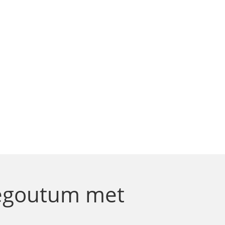
negoutum
met