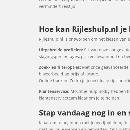
vermindert reistijd.
Hoe kan Rijleshulp.nl je
Rijleshulp.nl is ontworpen om het kiezen van 
Uitgebreide profielen:
Elk van onze aangesloten
slagingspercentages, prijzen, lesaanbod en be
Zoek- en filteropties:
Met onze geavanceerde zo
bijvoorbeeld op prijs of locatie.
Online boeken: Zodra je jouw ideale rijschool 
Klantenservice:
Mocht je hulp nodig hebben bij
klantenserviceteam klaar om je te helpen.
Stap vandaag nog in en s
Klaar om te beginnen met jouw rijopleiding bij 
past bij jouw wensen en behoeften. Ons platfo