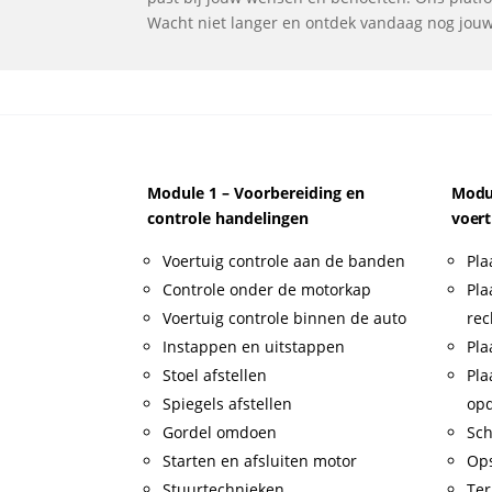
Wacht niet langer en ontdek vandaag nog jouw i
Module 1 – Voorbereiding en
Modul
controle handelingen
voert
Voertuig controle aan de banden
Pla
Controle onder de motorkap
Pla
Voertuig controle binnen de auto
rec
Instappen en uitstappen
Pla
Stoel afstellen
Pla
Spiegels afstellen
op
Gordel omdoen
Sch
Starten en afsluiten motor
Op
Stuurtechnieken
Ter