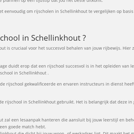
e plannen op een tijdstip dat jou het beste uitkomt.
t eenvoudig om rijscholen in Schellinkhout te vergelijken op basis 
hool in Schellinkhout ?
hout is cruciaal voor het succesvol behalen van jouw rijbewijs. Hie
e duidt erop dat een rijschool succesvol is in het opleiden van lee
school in Schellinkhout .
de rijschool gekwalificeerde en ervaren instructeurs in dienst heeft
e rijschool in Schellinkhout gebruikt. Het is belangrijk dat deze in
out zal een lesaanpak hanteren die aansluit bij jouw leerstijl en b
e een goede match hebt.
ellinkhout die dicht bij jouw woon- of werkadres ligt. Dit maakt het