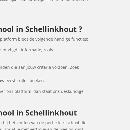
hool in Schellinkhout ?
 platform biedt de volgende handige functies:
 benodigde informatie, zoals
inden die aan jouw criteria voldoen. Zoek
uw eerste rijles boeken.
ver ons platform, dan staat ons deskundige
hool in Schellinkhout
n bij het vinden van de perfecte rijschool die
ad, zodat je met vertrouwen de weg op kunt.