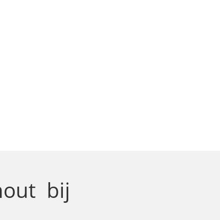
khout
bij