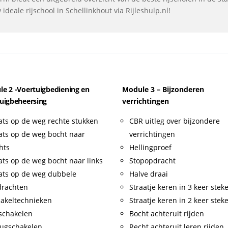
deale rijschool in Schellinkhout via Rijleshulp.nl!
e 2 -Voertuigbediening en
Module 3 – Bijzonderen
uigbeheersing
verrichtingen
ats op de weg rechte stukken
CBR uitleg over bijzondere
ats op de weg bocht naar
verrichtingen
hts
Hellingproef
ats op de weg bocht naar links
Stopopdracht
ats op de weg dubbele
Halve draai
drachten
Straatje keren in 3 keer stek
akeltechnieken
Straatje keren in 2 keer stek
schakelen
Bocht achteruit rijden
ugschakelen
Recht achteruit leren rijden