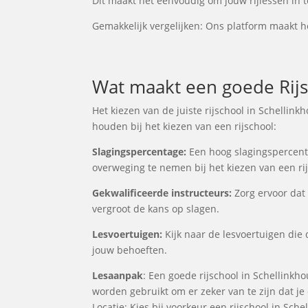
Dit maakt het eenvoudig om jouw rijlessen in t
Gemakkelijk vergelijken: Ons platform maakt he
Wat maakt een goede Rijsc
Het kiezen van de juiste rijschool in Schellink
houden bij het kiezen van een rijschool:
Slagingspercentage:
Een hoog slagingspercentag
overweging te nemen bij het kiezen van een rij
Gekwalificeerde instructeurs:
Zorg ervoor dat 
vergroot de kans op slagen.
Lesvoertuigen:
Kijk naar de lesvoertuigen die d
jouw behoeften.
Lesaanpak
: Een goede rijschool in Schellinkh
worden gebruikt om er zeker van te zijn dat j
Locatie: Kies bij voorkeur een rijschool in Sch