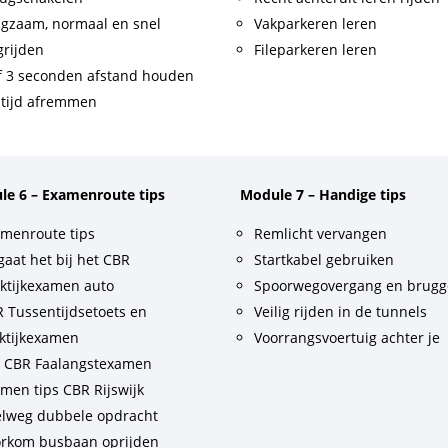
gzaam, normaal en snel
Vakparkeren leren
rijden
Fileparkeren leren
f 3 seconden afstand houden
tijd afremmen
le 6 – Examenroute tips
Module 7 – Handige tips
menroute tips
Remlicht vervangen
gaat het bij het CBR
Startkabel gebruiken
ktijkexamen auto
Spoorwegovergang en brug
 Tussentijdsetoets en
Veilig rijden in de tunnels
ktijkexamen
Voorrangsvoertuig achter je
t CBR Faalangstexamen
men tips CBR Rijswijk
lweg dubbele opdracht
rkom busbaan oprijden