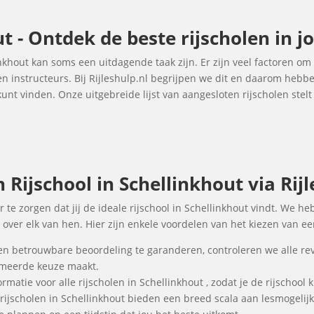
ut - Ontdek de beste rijscholen in 
inkhout kan soms een uitdagende taak zijn. Er zijn veel factoren o
 en instructeurs. Bij Rijleshulp.nl begrijpen we dit en daarom heb
unt vinden. Onze uitgebreide lijst van aangesloten rijscholen stelt
ijschool in Schellinkhout via Rijl
r te zorgen dat jij de ideale rijschool in Schellinkhout vindt. We h
over elk van hen. Hier zijn enkele voordelen van het kiezen van een
en betrouwbare beoordeling te garanderen, controleren we alle re
ormeerde keuze maakt.
rmatie voor alle rijscholen in Schellinkhout , zodat je de rijschool
 rijscholen in Schellinkhout bieden een breed scala aan lesmogel