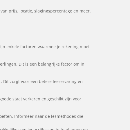
van prijs, locatie, slagingspercentage en meer.
r zijn enkele factoren waarmee je rekening moet
rlingen. Dit is een belangrijke factor om in
. Dit zorgt voor een betere leerervaring en
 goede staat verkeren en geschikt zijn voor
ehoeften. Informeer naar de lesmethodes die
 makkelijker om jouw rijlessen in te plannen en