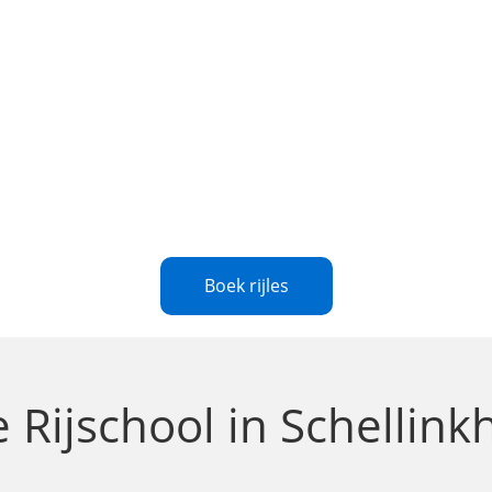
Boek rijles
le
Rijschool in Schellin