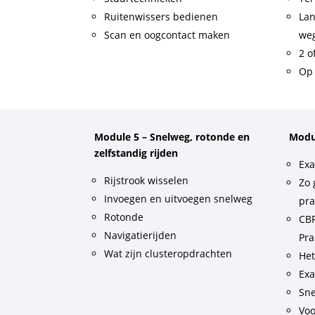
Ruitenwissers bedienen
Lan
Scan en oogcontact maken
weg
2 o
Op 
Module 5 – Snelweg, rotonde en
Modu
zelfstandig rijden
Exa
Rijstrook wisselen
Zo 
Invoegen en uitvoegen snelweg
pra
Rotonde
CBR
Navigatierijden
Pra
Wat zijn clusteropdrachten
He
Exa
Sne
Voo