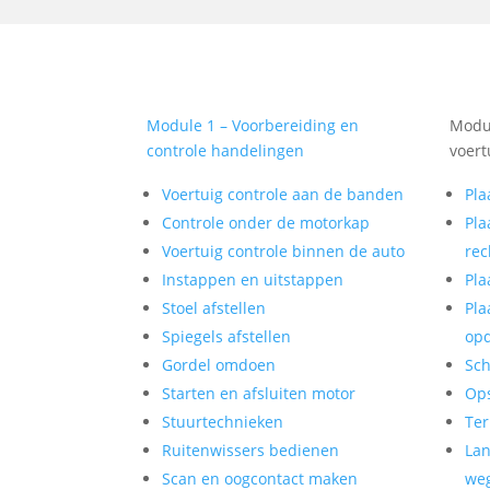
Module 1 – Voorbereiding en
Modul
controle handelingen
voert
Voertuig controle aan de banden
Pla
Controle onder de motorkap
Pla
Voertuig controle binnen de auto
rec
Instappen en uitstappen
Pla
Stoel afstellen
Pla
Spiegels afstellen
op
Gordel omdoen
Sch
Starten en afsluiten motor
Op
Stuurtechnieken
Ter
Ruitenwissers bedienen
Lan
Scan en oogcontact maken
weg