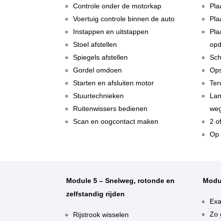
Controle onder de motorkap
Pla
Voertuig controle binnen de auto
Pla
Instappen en uitstappen
Pla
Stoel afstellen
opd
Spiegels afstellen
Sch
Gordel omdoen
Ops
Starten en afsluiten motor
Ter
Stuurtechnieken
Lan
Ruitenwissers bedienen
weg
Scan en oogcontact maken
2 o
Op 
Module 5 – Snelweg, rotonde en
Modu
zelfstandig rijden
Exa
Zo 
Rijstrook wisselen