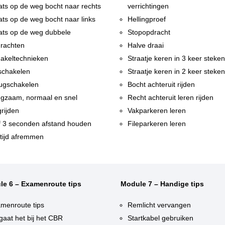
ats op de weg bocht naar rechts
verrichtingen
ats op de weg bocht naar links
Hellingproef
ats op de weg dubbele
Stopopdracht
rachten
Halve draai
akeltechnieken
Straatje keren in 3 keer steke
chakelen
Straatje keren in 2 keer steke
ugschakelen
Bocht achteruit rijden
gzaam, normaal en snel
Recht achteruit leren rijden
rijden
Vakparkeren leren
f 3 seconden afstand houden
Fileparkeren leren
tijd afremmen
le 6 – Examenroute tips
Module 7 – Handige tips
menroute tips
Remlicht vervangen
gaat het bij het CBR
Startkabel gebruiken