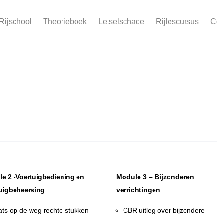
Rijschool
Theorieboek
Letselschade
Rijlescursus
C
e 2 -Voertuigbediening en
Module 3 – Bijzonderen
uigbeheersing
verrichtingen
ats op de weg rechte stukken
CBR uitleg over bijzondere