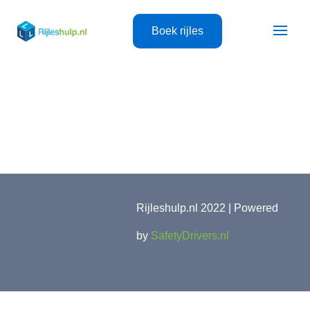
Boek rijles
Rijleshulp.nl 2022 | Powered
by
SafetyDrivers.nl