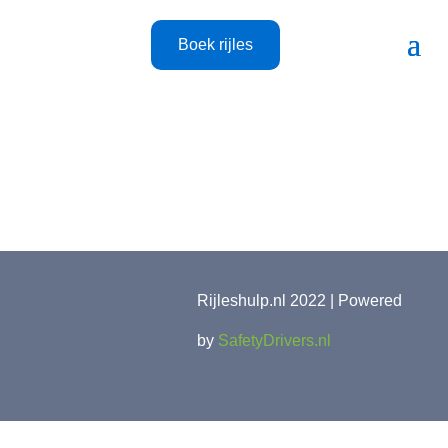
Boek rijles
Rijleshulp.nl 2022 | Powered
by
SafetyDrivers.nl