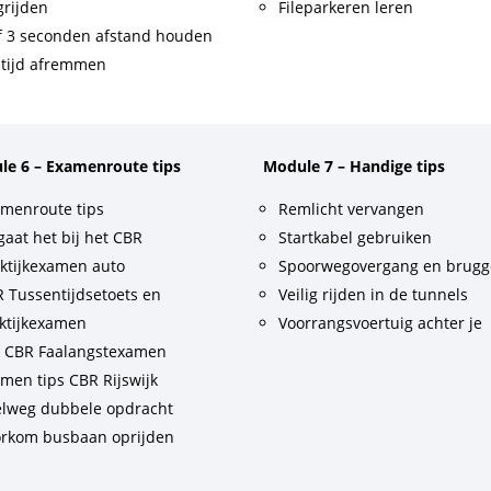
rijden
Fileparkeren leren
f 3 seconden afstand houden
tijd afremmen
le 6 – Examenroute tips
Module 7 – Handige tips
menroute tips
Remlicht vervangen
gaat het bij het CBR
Startkabel gebruiken
ktijkexamen auto
Spoorwegovergang en brug
 Tussentijdsetoets en
Veilig rijden in de tunnels
ktijkexamen
Voorrangsvoertuig achter je
t CBR Faalangstexamen
men tips CBR Rijswijk
lweg dubbele opdracht
rkom busbaan oprijden