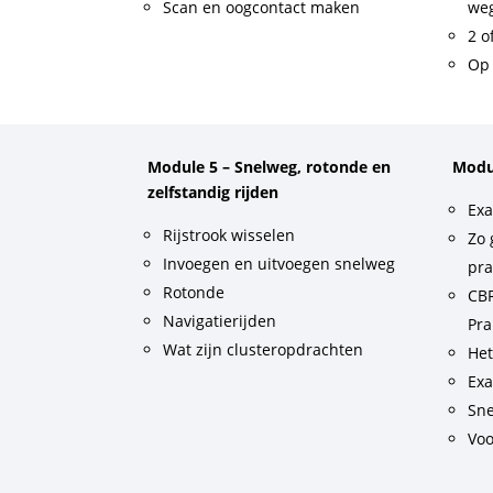
Scan en oogcontact maken
weg
2 o
Op 
Module 5 – Snelweg, rotonde en
Modu
zelfstandig rijden
Exa
Rijstrook wisselen
Zo 
Invoegen en uitvoegen snelweg
pra
Rotonde
CBR
Navigatierijden
Pra
Wat zijn clusteropdrachten
He
Exa
Sne
Voo