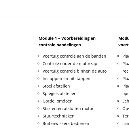
Module 1 – Voorbereiding en
Modul
controle handelingen
voert
Voertuig controle aan de banden
Pla
Controle onder de motorkap
Pla
Voertuig controle binnen de auto
rec
Instappen en uitstappen
Pla
Stoel afstellen
Pla
Spiegels afstellen
op
Gordel omdoen
Sch
Starten en afsluiten motor
Op
Stuurtechnieken
Ter
Ruitenwissers bedienen
Lan