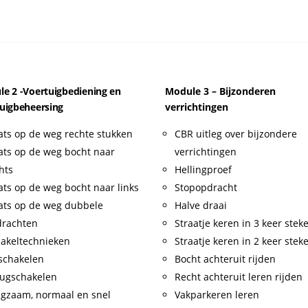
e 2 -Voertuigbediening en
Module 3 – Bijzonderen
uigbeheersing
verrichtingen
ats op de weg rechte stukken
CBR uitleg over bijzondere
ats op de weg bocht naar
verrichtingen
hts
Hellingproef
ats op de weg bocht naar links
Stopopdracht
ats op de weg dubbele
Halve draai
drachten
Straatje keren in 3 keer stek
akeltechnieken
Straatje keren in 2 keer stek
schakelen
Bocht achteruit rijden
ugschakelen
Recht achteruit leren rijden
gzaam, normaal en snel
Vakparkeren leren