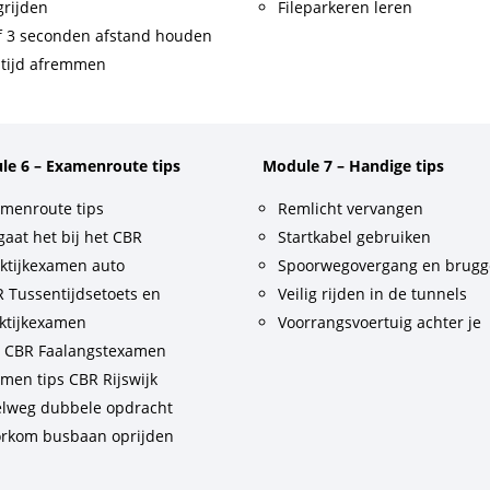
rijden
Fileparkeren leren
f 3 seconden afstand houden
tijd afremmen
le 6 – Examenroute tips
Module 7 – Handige tips
menroute tips
Remlicht vervangen
gaat het bij het CBR
Startkabel gebruiken
ktijkexamen auto
Spoorwegovergang en brug
 Tussentijdsetoets en
Veilig rijden in de tunnels
ktijkexamen
Voorrangsvoertuig achter je
t CBR Faalangstexamen
men tips CBR Rijswijk
lweg dubbele opdracht
rkom busbaan oprijden