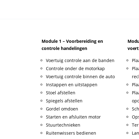
Module 1 – Voorbereiding en
Modul
controle handelingen
voert
Voertuig controle aan de banden
Pla
Controle onder de motorkap
Pla
Voertuig controle binnen de auto
rec
Instappen en uitstappen
Pla
Stoel afstellen
Pla
Spiegels afstellen
op
Gordel omdoen
Sch
Starten en afsluiten motor
Op
Stuurtechnieken
Ter
Ruitenwissers bedienen
Lan