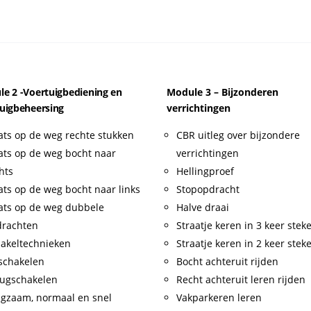
e 2 -Voertuigbediening en
Module 3 – Bijzonderen
uigbeheersing
verrichtingen
ats op de weg rechte stukken
CBR uitleg over bijzondere
ats op de weg bocht naar
verrichtingen
hts
Hellingproef
ats op de weg bocht naar links
Stopopdracht
ats op de weg dubbele
Halve draai
drachten
Straatje keren in 3 keer stek
akeltechnieken
Straatje keren in 2 keer stek
schakelen
Bocht achteruit rijden
ugschakelen
Recht achteruit leren rijden
gzaam, normaal en snel
Vakparkeren leren