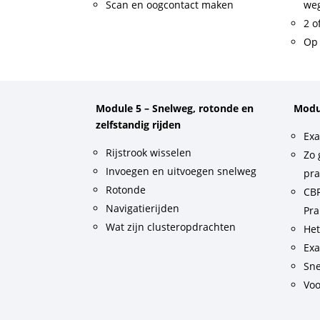
Scan en oogcontact maken
weg
2 o
Op 
Module 5 – Snelweg, rotonde en
Modu
zelfstandig rijden
Exa
Rijstrook wisselen
Zo 
Invoegen en uitvoegen snelweg
pra
Rotonde
CBR
Navigatierijden
Pra
Wat zijn clusteropdrachten
He
Exa
Sne
Voo