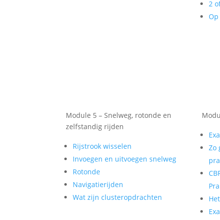
2 o
Op 
Module 5 – Snelweg, rotonde en
Modul
zelfstandig rijden
Exa
Rijstrook wisselen
Zo 
Invoegen en uitvoegen snelweg
pra
Rotonde
CBR
Navigatierijden
Pra
Wat zijn clusteropdrachten
He
Exa