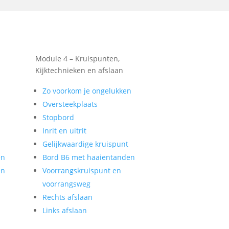
Module 4 – Kruispunten,
Kijktechnieken en afslaan
Zo voorkom je ongelukken
Oversteekplaats
Stopbord
Inrit en uitrit
Gelijkwaardige kruispunt
en
Bord B6 met haaientanden
en
Voorrangskruispunt en
voorrangsweg
Rechts afslaan
Links afslaan