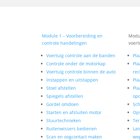
Module 1 – Voorbereiding en
Modul
controle handelingen
voert
Voertuig controle aan de banden
Pla
Controle onder de motorkap
Pla
Voertuig controle binnen de auto
rec
Instappen en uitstappen
Pla
Stoel afstellen
Pla
Spiegels afstellen
op
Gordel omdoen
Sch
Starten en afsluiten motor
Op
Stuurtechnieken
Ter
Ruitenwissers bedienen
Lan
Scan en oogcontact maken
weg