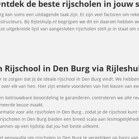
Ontdek de beste rijscholen in jouw 
rg kan soms een uitdagende taak zijn. Er zijn veel factoren om re
instructeurs. Bij Rijleshulp.nl begrijpen we dit en daarom hebben
e uitgebreide lijst van aangesloten rijscholen stelt je in staat om
Rijschool in Den Burg via Rijleshul
r te zorgen dat jij de ideale rijschool in Den Burg vindt. We hebbe
over elk van hen. Hier zijn enkele voordelen van het kiezen van een
en betrouwbare beoordeling te garanderen, controleren we alle re
ormeerde keuze maakt.
rmatie voor alle rijscholen in Den Burg , zodat je de rijschool kunt
 rijscholen in Den Burg bieden een breed scala aan lesmogelijkhe
annen op een tijdstip dat jou het beste uitkomt.
t eenvoudig om rijscholen in Den Burg te vergelijken op basis van 