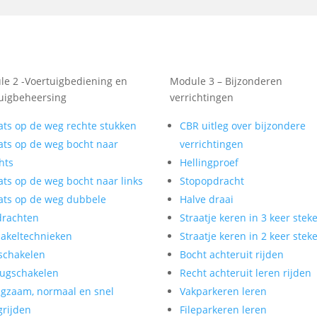
e 2 -Voertuigbediening en
Module 3 – Bijzonderen
uigbeheersing
verrichtingen
ats op de weg rechte stukken
CBR uitleg over bijzondere
ats op de weg bocht naar
verrichtingen
hts
Hellingproef
ats op de weg bocht naar links
Stopopdracht
ats op de weg dubbele
Halve draai
drachten
Straatje keren in 3 keer stek
akeltechnieken
Straatje keren in 2 keer stek
schakelen
Bocht achteruit rijden
ugschakelen
Recht achteruit leren rijden
gzaam, normaal en snel
Vakparkeren leren
rijden
Fileparkeren leren