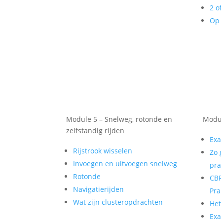
2 o
Op 
Module 5 – Snelweg, rotonde en
Modul
zelfstandig rijden
Exa
Rijstrook wisselen
Zo 
Invoegen en uitvoegen snelweg
pra
Rotonde
CBR
Navigatierijden
Pra
Wat zijn clusteropdrachten
He
Exa