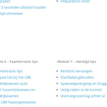
rijden
Fileparkeren leren
f 3 seconden afstand houden
tijd afremmen
e 6 – Examenroute tips
Module 7 – Handige tips
menroute tips
Remlicht vervangen
gaat het bij het CBR
Startkabel gebruiken
ktijkexamen auto
Spoorwegovergang en brug
 Tussentijdsetoets en
Veilig rijden in de tunnels
ktijkexamen
Voorrangsvoertuig achter je
t CBR Faalangstexamen