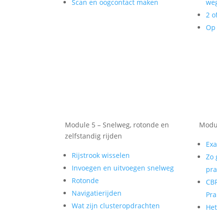
Scan en oogcontact maken
weg
2 o
Op 
Module 5 – Snelweg, rotonde en
Modul
zelfstandig rijden
Exa
Rijstrook wisselen
Zo 
Invoegen en uitvoegen snelweg
pra
Rotonde
CBR
Navigatierijden
Pra
Wat zijn clusteropdrachten
He