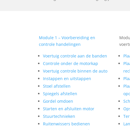
Module 1 – Voorbereiding en
Modul
controle handelingen
voert
Voertuig controle aan de banden
Pla
Controle onder de motorkap
Pla
Voertuig controle binnen de auto
rec
Instappen en uitstappen
Pla
Stoel afstellen
Pla
Spiegels afstellen
op
Gordel omdoen
Sch
Starten en afsluiten motor
Op
Stuurtechnieken
Ter
Ruitenwissers bedienen
Lan