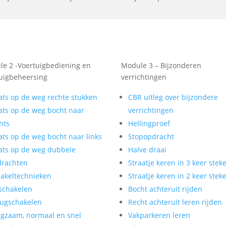
e 2 -Voertuigbediening en
Module 3 – Bijzonderen
uigbeheersing
verrichtingen
ats op de weg rechte stukken
CBR uitleg over bijzondere
ats op de weg bocht naar
verrichtingen
hts
Hellingproef
ats op de weg bocht naar links
Stopopdracht
ats op de weg dubbele
Halve draai
drachten
Straatje keren in 3 keer stek
akeltechnieken
Straatje keren in 2 keer stek
schakelen
Bocht achteruit rijden
ugschakelen
Recht achteruit leren rijden
gzaam, normaal en snel
Vakparkeren leren