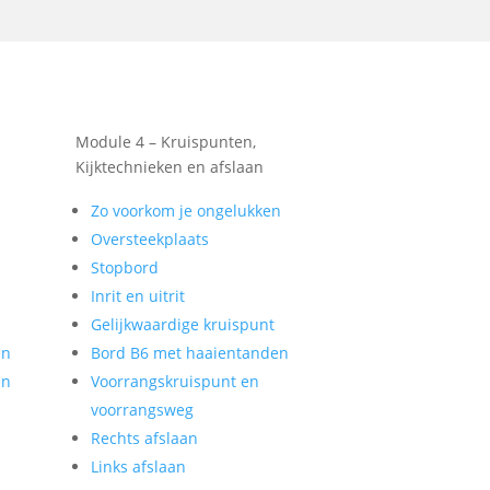
Module 4 – Kruispunten,
Kijktechnieken en afslaan
Zo voorkom je ongelukken
Oversteekplaats
Stopbord
Inrit en uitrit
Gelijkwaardige kruispunt
en
Bord B6 met haaientanden
en
Voorrangskruispunt en
voorrangsweg
Rechts afslaan
Links afslaan