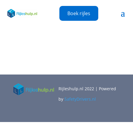
Boek rijles
Rijleshulp.nl 2022 | Powered
by
SafetyDrivers.nl