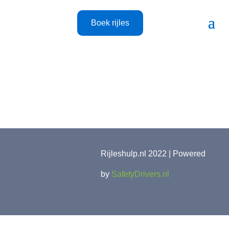
Boek rijles
Rijleshulp.nl 2022 | Powered
by
SafetyDrivers.nl