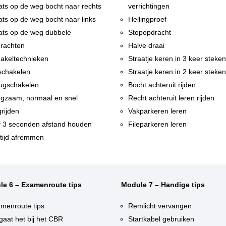
ats op de weg bocht naar rechts
verrichtingen
ats op de weg bocht naar links
Hellingproef
ats op de weg dubbele
Stopopdracht
rachten
Halve draai
akeltechnieken
Straatje keren in 3 keer steke
chakelen
Straatje keren in 2 keer steke
ugschakelen
Bocht achteruit rijden
gzaam, normaal en snel
Recht achteruit leren rijden
rijden
Vakparkeren leren
f 3 seconden afstand houden
Fileparkeren leren
tijd afremmen
le 6 – Examenroute tips
Module 7 – Handige tips
menroute tips
Remlicht vervangen
gaat het bij het CBR
Startkabel gebruiken