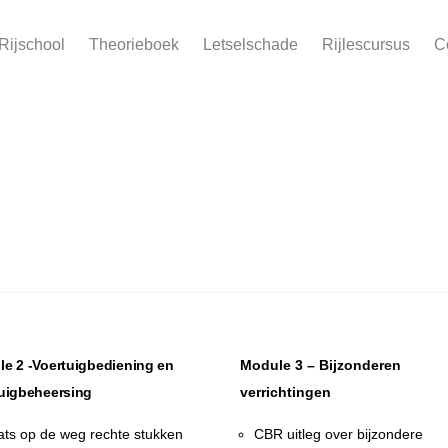
Rijschool
Theorieboek
Letselschade
Rijlescursus
C
e 2 -Voertuigbediening en
Module 3 – Bijzonderen
uigbeheersing
verrichtingen
ats op de weg rechte stukken
CBR uitleg over bijzondere