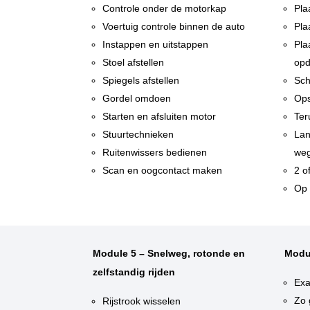
Controle onder de motorkap
Pla
Voertuig controle binnen de auto
Pla
Instappen en uitstappen
Pla
Stoel afstellen
opd
Spiegels afstellen
Sch
Gordel omdoen
Ops
Starten en afsluiten motor
Ter
Stuurtechnieken
Lan
Ruitenwissers bedienen
weg
Scan en oogcontact maken
2 o
Op 
Module 5 – Snelweg, rotonde en
Modu
zelfstandig rijden
Exa
Zo 
Rijstrook wisselen