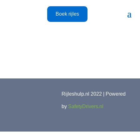
Boek rijles
Rijleshulp.nl 2022 | Powered
by
SafetyDrivers.nl