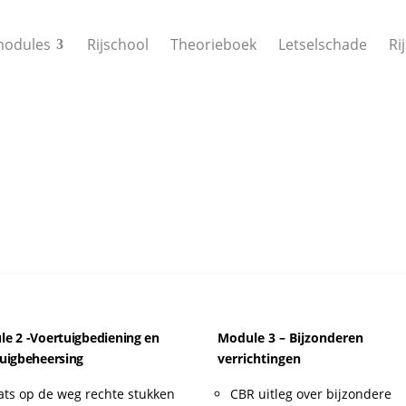
modules
Rijschool
Theorieboek
Letselschade
Ri
e 2 -Voertuigbediening en
Module 3 – Bijzonderen
uigbeheersing
verrichtingen
ats op de weg rechte stukken
CBR uitleg over bijzondere