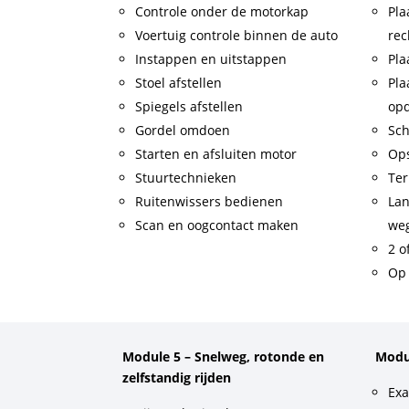
Controle onder de motorkap
Pla
Voertuig controle binnen de auto
rec
Instappen en uitstappen
Pla
Stoel afstellen
Pla
Spiegels afstellen
op
Gordel omdoen
Sch
Starten en afsluiten motor
Op
Stuurtechnieken
Ter
Ruitenwissers bedienen
Lan
Scan en oogcontact maken
weg
2 o
Op 
Module 5 – Snelweg, rotonde en
Modu
zelfstandig rijden
Exa