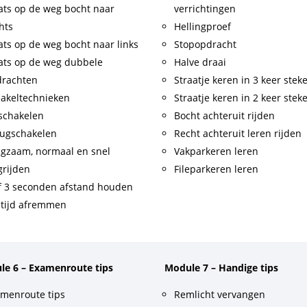
ats op de weg bocht naar
verrichtingen
hts
Hellingproef
ats op de weg bocht naar links
Stopopdracht
ats op de weg dubbele
Halve draai
drachten
Straatje keren in 3 keer stek
akeltechnieken
Straatje keren in 2 keer stek
schakelen
Bocht achteruit rijden
ugschakelen
Recht achteruit leren rijden
gzaam, normaal en snel
Vakparkeren leren
rijden
Fileparkeren leren
f 3 seconden afstand houden
tijd afremmen
le 6 – Examenroute tips
Module 7 – Handige tips
menroute tips
Remlicht vervangen