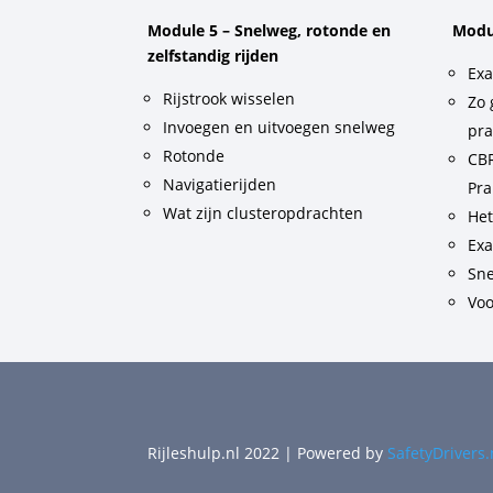
Module 5 – Snelweg, rotonde en
Modu
zelfstandig rijden
Exa
Rijstrook wisselen
Zo 
Invoegen en uitvoegen snelweg
pra
Rotonde
CBR
Navigatierijden
Pra
Wat zijn clusteropdrachten
He
Exa
Sne
Voo
Rijleshulp.nl 2022 | Powered by
SafetyDrivers.