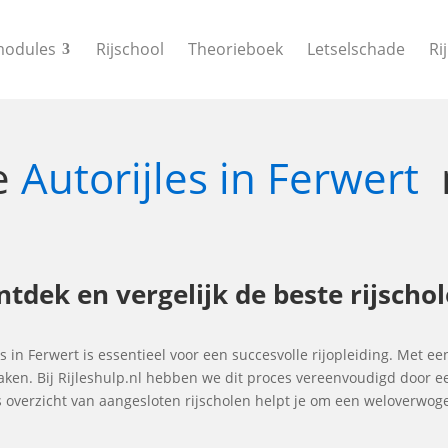
modules
Rijschool
Theorieboek
Letselschade
Ri
te
Autorijles in Ferwert
Ontdek en vergelijk de beste rijsch
es in Ferwert is essentieel voor een succesvolle rijopleiding. Met ee
maken. Bij Rijleshulp.nl hebben we dit proces vereenvoudigd door e
ns overzicht van aangesloten rijscholen helpt je om een weloverwo