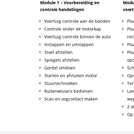
Module 1 – Voorbereiding en
Modul
controle handelingen
voert
Voertuig controle aan de banden
Pla
Controle onder de motorkap
Pla
Voertuig controle binnen de auto
rec
Instappen en uitstappen
Pla
Stoel afstellen
Pla
Spiegels afstellen
op
Gordel omdoen
Sch
Starten en afsluiten motor
Op
Stuurtechnieken
Ter
Ruitenwissers bedienen
Lan
Scan en oogcontact maken
weg
2 o
Op 