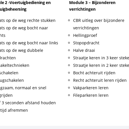
e 2 -Voertuigbediening en
Module 3 – Bijzonderen
uigbeheersing
verrichtingen
ats op de weg rechte stukken
CBR uitleg over bijzondere
ats op de weg bocht naar
verrichtingen
hts
Hellingproef
ats op de weg bocht naar links
Stopopdracht
ats op de weg dubbele
Halve draai
drachten
Straatje keren in 3 keer stek
akeltechnieken
Straatje keren in 2 keer stek
schakelen
Bocht achteruit rijden
ugschakelen
Recht achteruit leren rijden
gzaam, normaal en snel
Vakparkeren leren
rijden
Fileparkeren leren
f 3 seconden afstand houden
tijd afremmen