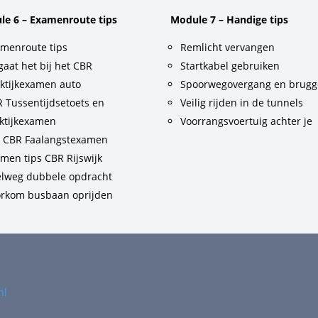
le 6 – Examenroute tips
Module 7 – Handige tips
menroute tips
Remlicht vervangen
gaat het bij het CBR
Startkabel gebruiken
ktijkexamen auto
Spoorwegovergang en brug
 Tussentijdsetoets en
Veilig rijden in de tunnels
ktijkexamen
Voorrangsvoertuig achter je
t CBR Faalangstexamen
men tips CBR Rijswijk
lweg dubbele opdracht
rkom busbaan oprijden
nl