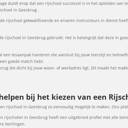
e duidt erop dat een rijschool succesvol is in het opleiden van lee
jschool in Geesbrug .
de rijschool gekwalificeerde en ervaren instructeurs in dienst heeft
de rijschool in Geesbrug gebruikt. Het is belangrijk dat deze in goe
al een lesaanpak hanteren die aansluit bij jouw leerstijl en behoe
e een goede match hebt.
sbrug die dicht bij jouw woon- of werkadres ligt. Dit maakt het makk
 helpen bij het kiezen van een Rijsc
een rijschool in Geesbrug zo eenvoudig mogelijk te maken. Ons pla
n rijscholen in Geesbrug heeft een uitgebreid profiel met alle ben
e leerlingen.