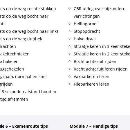
ats op de weg rechte stukken
CBR uitleg over bijzondere
ats op de weg bocht naar
verrichtingen
hts
Hellingproef
ats op de weg bocht naar links
Stopopdracht
ats op de weg dubbele
Halve draai
drachten
Straatje keren in 3 keer stek
akeltechnieken
Straatje keren in 2 keer stek
schakelen
Bocht achteruit rijden
ugschakelen
Recht achteruit leren rijden
gzaam, normaal en snel
Vakparkeren leren
rijden
Fileparkeren leren
f 3 seconden afstand houden
tijd afremmen
le 6 – Examenroute tips
Module 7 – Handige tips