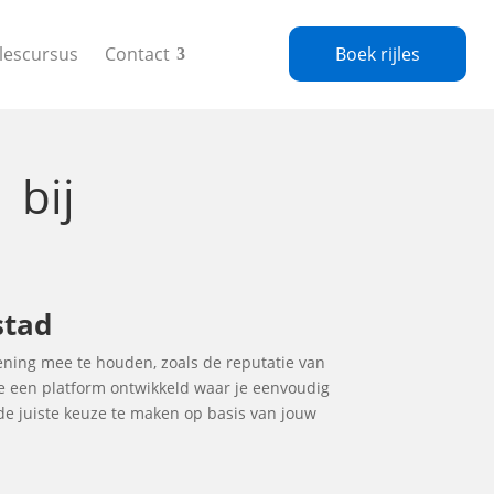
jlescursus
Contact
Boek rijles
g
bij
stad
kening mee te houden, zoals de reputatie van
 we een platform ontwikkeld waar je eenvoudig
m de juiste keuze te maken op basis van jouw