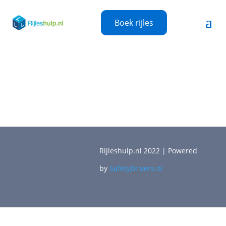
Boek rijles
Rijleshulp.nl 2022 | Powered
by
SafetyDrivers.nl