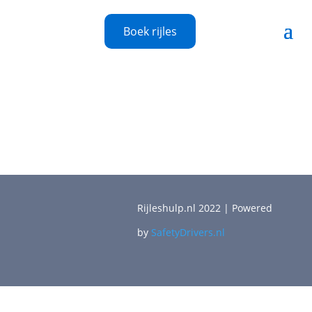
Boek rijles
Rijleshulp.nl 2022 | Powered
by
SafetyDrivers.nl