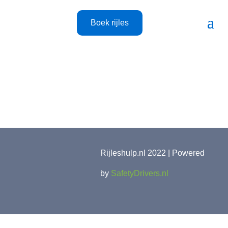
Boek rijles
Rijleshulp.nl 2022 | Powered
by
SafetyDrivers.nl