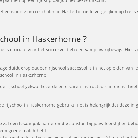
e plannen op een tijdstip dat jou het beste uitkomt.
t eenvoudig om rijscholen in Haskerhorne te vergelijken op basis v
chool in Haskerhorne ?
rne is cruciaal voor het succesvol behalen van jouw rijbewijs. Hier
e duidt erop dat een rijschool succesvol is in het opleiden van lee
jschool in Haskerhorne .
de rijschool gekwalificeerde en ervaren instructeurs in dienst heeft
de rijschool in Haskerhorne gebruikt. Het is belangrijk dat deze in 
e zal een lesaanpak hanteren die aansluit bij jouw leerstijl en be
e een goede match hebt.
kerhorne die dicht bij jouw woon- of werkadres ligt. Dit maakt het 