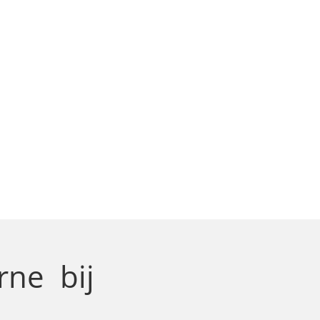
orne
bij