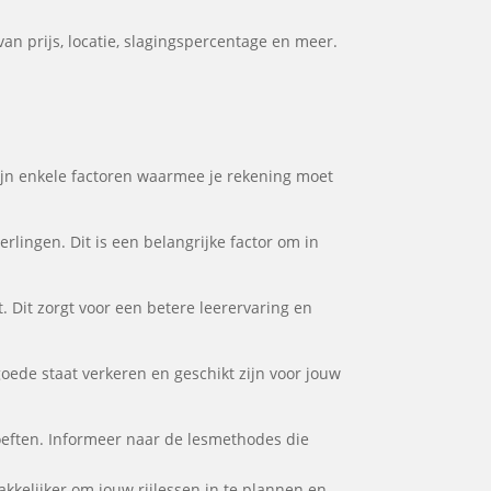
an prijs, locatie, slagingspercentage en meer.
 zijn enkele factoren waarmee je rekening moet
rlingen. Dit is een belangrijke factor om in
. Dit zorgt voor een betere leerervaring en
goede staat verkeren en geschikt zijn voor jouw
hoeften. Informeer naar de lesmethodes die
makkelijker om jouw rijlessen in te plannen en