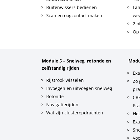
Ruitenwissers bedienen
Lan
Scan en oogcontact maken
weg
2 o
Op 
Module 5 – Snelweg, rotonde en
Modu
zelfstandig rijden
Exa
Rijstrook wisselen
Zo 
Invoegen en uitvoegen snelweg
pra
Rotonde
CBR
Navigatierijden
Pra
Wat zijn clusteropdrachten
He
Exa
Sne
Voo