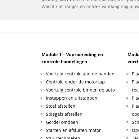
Wacht niet langer en ontdek vandaag nog jouw i
Module 1 – Voorbereiding en
Modul
controle handelingen
voert
Voertuig controle aan de banden
Pla
Controle onder de motorkap
Pla
Voertuig controle binnen de auto
rec
Instappen en uitstappen
Pla
Stoel afstellen
Pla
Spiegels afstellen
op
Gordel omdoen
Sch
Starten en afsluiten motor
Op
Stuurtechnieken
Ter