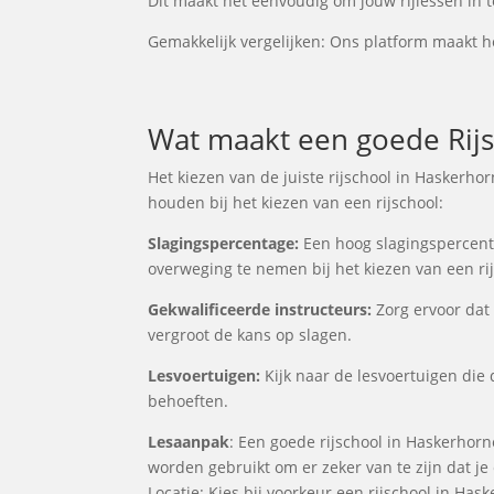
Dit maakt het eenvoudig om jouw rijlessen in t
Gemakkelijk vergelijken: Ons platform maakt he
Wat maakt een goede Rijs
Het kiezen van de juiste rijschool in Haskerho
houden bij het kiezen van een rijschool:
Slagingspercentage:
Een hoog slagingspercentag
overweging te nemen bij het kiezen van een ri
Gekwalificeerde instructeurs:
Zorg ervoor dat 
vergroot de kans op slagen.
Lesvoertuigen:
Kijk naar de lesvoertuigen die 
behoeften.
Lesaanpak
: Een goede rijschool in Haskerhorn
worden gebruikt om er zeker van te zijn dat j
Locatie: Kies bij voorkeur een rijschool in Has