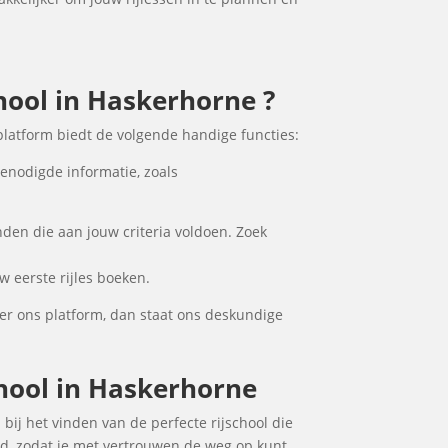
chool in Haskerhorne ?
platform biedt de volgende handige functies:
benodigde informatie, zoals
nden die aan jouw criteria voldoen. Zoek
w eerste rijles boeken.
er ons platform, dan staat ons deskundige
chool in Haskerhorne
 bij het vinden van de perfecte rijschool die
ad, zodat je met vertrouwen de weg op kunt.