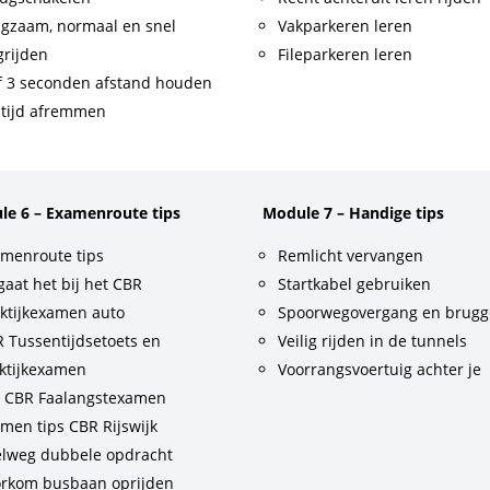
gzaam, normaal en snel
Vakparkeren leren
rijden
Fileparkeren leren
f 3 seconden afstand houden
tijd afremmen
le 6 – Examenroute tips
Module 7 – Handige tips
menroute tips
Remlicht vervangen
gaat het bij het CBR
Startkabel gebruiken
ktijkexamen auto
Spoorwegovergang en brug
 Tussentijdsetoets en
Veilig rijden in de tunnels
ktijkexamen
Voorrangsvoertuig achter je
t CBR Faalangstexamen
men tips CBR Rijswijk
lweg dubbele opdracht
rkom busbaan oprijden