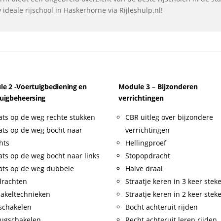
deale rijschool in Haskerhorne via Rijleshulp.nl!
e 2 -Voertuigbediening en
Module 3 – Bijzonderen
uigbeheersing
verrichtingen
ats op de weg rechte stukken
CBR uitleg over bijzondere
ats op de weg bocht naar
verrichtingen
hts
Hellingproef
ats op de weg bocht naar links
Stopopdracht
ats op de weg dubbele
Halve draai
drachten
Straatje keren in 3 keer stek
akeltechnieken
Straatje keren in 2 keer stek
schakelen
Bocht achteruit rijden
ugschakelen
Recht achteruit leren rijden