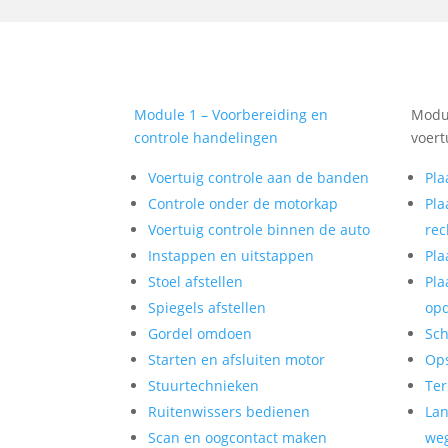
Module 1 – Voorbereiding en
Modul
controle handelingen
voert
Voertuig controle aan de banden
Pla
Controle onder de motorkap
Pla
Voertuig controle binnen de auto
rec
Instappen en uitstappen
Pla
Stoel afstellen
Pla
Spiegels afstellen
op
Gordel omdoen
Sch
Starten en afsluiten motor
Op
Stuurtechnieken
Ter
Ruitenwissers bedienen
Lan
Scan en oogcontact maken
weg