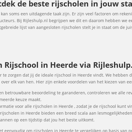
tdek de beste rijscholen in jouw st
 kan soms een uitdagende taak zijn. Er zijn veel factoren om reke
tructeurs. Bij Rijleshulp.nl begrijpen we dit en daarom hebben we
gebreide lijst van aangesloten rijscholen stelt je in staat om de j
Rijschool in Heerde via Rijleshulp
r te zorgen dat jij de ideale rijschool in Heerde vindt. We hebben d
over elk van hen. Hier zijn enkele voordelen van het kiezen van een
en betrouwbare beoordeling te garanderen, controleren we alle re
ormeerde keuze maakt.
rmatie voor alle rijscholen in Heerde , zodat je de rijschool kunt v
 rijscholen in Heerde bieden een breed scala aan lesmogelijkhede
annen op een tijdstip dat jou het beste uitkomt.
t eenvoudig om rijscholen in Heerde te vergelijken op basis van pr