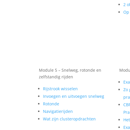
2 o
Op 
Module 5 – Snelweg, rotonde en
Modul
zelfstandig rijden
Exa
Rijstrook wisselen
Zo 
Invoegen en uitvoegen snelweg
pra
Rotonde
CBR
Navigatierijden
Pra
Wat zijn clusteropdrachten
He
Exa