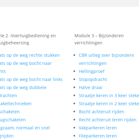
e 2 -Voertuigbediening en
Module 3 – Bijzonderen
uigbeheersing
verrichtingen
ats op de weg rechte stukken
CBR uitleg over bijzondere
ats op de weg bocht naar
verrichtingen
hts
Hellingproef
ats op de weg bocht naar links
Stopopdracht
ats op de weg dubbele
Halve draai
drachten
Straatje keren in 3 keer stek
akeltechnieken
Straatje keren in 2 keer stek
schakelen
Bocht achteruit rijden
ugschakelen
Recht achteruit leren rijden
gzaam, normaal en snel
Vakparkeren leren
rijden
Fileparkeren leren