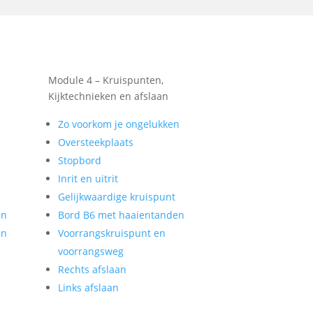
Module 4 – Kruispunten,
Kijktechnieken en afslaan
Zo voorkom je ongelukken
Oversteekplaats
Stopbord
Inrit en uitrit
Gelijkwaardige kruispunt
en
Bord B6 met haaientanden
en
Voorrangskruispunt en
voorrangsweg
Rechts afslaan
Links afslaan