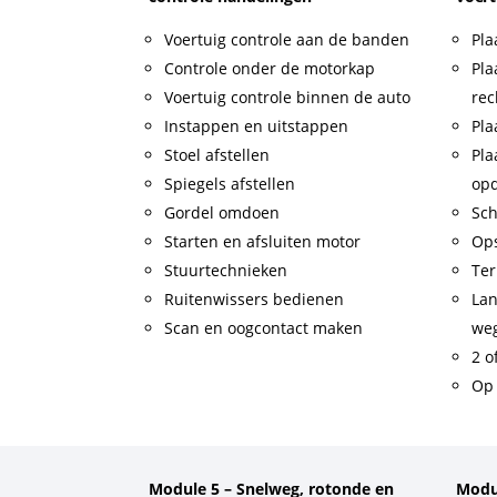
Voertuig controle aan de banden
Pla
Controle onder de motorkap
Pla
Voertuig controle binnen de auto
rec
Instappen en uitstappen
Pla
Stoel afstellen
Pla
Spiegels afstellen
op
Gordel omdoen
Sch
Starten en afsluiten motor
Op
Stuurtechnieken
Ter
Ruitenwissers bedienen
Lan
Scan en oogcontact maken
weg
2 o
Op 
Module 5 – Snelweg, rotonde en
Modu