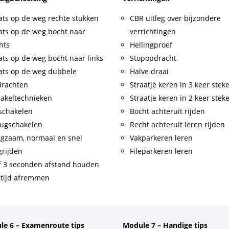
ats op de weg rechte stukken
CBR uitleg over bijzondere
ats op de weg bocht naar
verrichtingen
hts
Hellingproef
ats op de weg bocht naar links
Stopopdracht
ats op de weg dubbele
Halve draai
drachten
Straatje keren in 3 keer stek
akeltechnieken
Straatje keren in 2 keer stek
schakelen
Bocht achteruit rijden
ugschakelen
Recht achteruit leren rijden
gzaam, normaal en snel
Vakparkeren leren
rijden
Fileparkeren leren
f 3 seconden afstand houden
tijd afremmen
le 6 – Examenroute tips
Module 7 – Handige tips