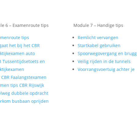
e 6 – Examenroute tips
Module 7 – Handige tips
menroute tips
Remlicht vervangen
gaat het bij het CBR
Startkabel gebruiken
ktijkexamen auto
Spoorwegovergang en brug
 Tussentijdsetoets en
Veilig rijden in de tunnels
ktijkexamen
Voorrangsvoertuig achter je
t CBR Faalangstexamen
men tips CBR Rijswijk
lweg dubbele opdracht
rkom busbaan oprijden