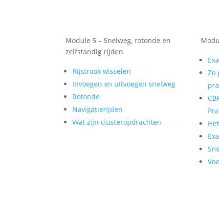
Module 5 – Snelweg, rotonde en
Modul
zelfstandig rijden
Exa
Rijstrook wisselen
Zo 
Invoegen en uitvoegen snelweg
pra
Rotonde
CBR
Navigatierijden
Pra
Wat zijn clusteropdrachten
He
Exa
Sne
Voo