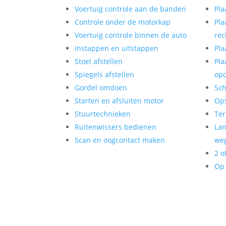
Voertuig controle aan de banden
Pla
Controle onder de motorkap
Pla
Voertuig controle binnen de auto
rec
Instappen en uitstappen
Pla
Stoel afstellen
Pla
Spiegels afstellen
op
Gordel omdoen
Sch
Starten en afsluiten motor
Op
Stuurtechnieken
Ter
Ruitenwissers bedienen
Lan
Scan en oogcontact maken
weg
2 o
Op 