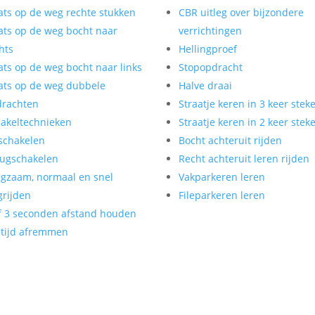
ats op de weg rechte stukken
CBR uitleg over bijzondere
ats op de weg bocht naar
verrichtingen
hts
Hellingproef
ats op de weg bocht naar links
Stopopdracht
ats op de weg dubbele
Halve draai
drachten
Straatje keren in 3 keer stek
akeltechnieken
Straatje keren in 2 keer stek
schakelen
Bocht achteruit rijden
ugschakelen
Recht achteruit leren rijden
gzaam, normaal en snel
Vakparkeren leren
rijden
Fileparkeren leren
f 3 seconden afstand houden
tijd afremmen