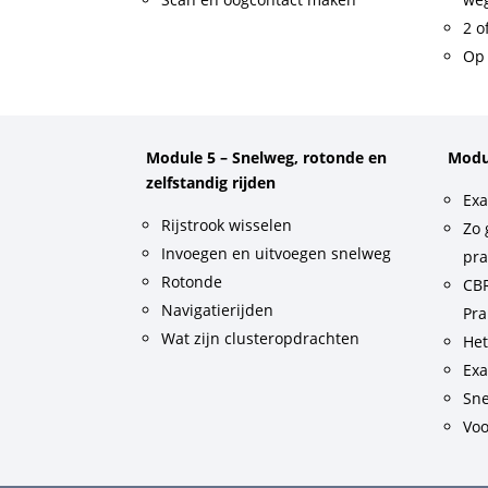
2 o
Op 
Module 5 – Snelweg, rotonde en
Modu
zelfstandig rijden
Exa
Rijstrook wisselen
Zo 
Invoegen en uitvoegen snelweg
pra
Rotonde
CBR
Navigatierijden
Pra
Wat zijn clusteropdrachten
He
Exa
Sne
Voo