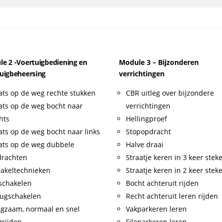
e 2 -Voertuigbediening en
Module 3 – Bijzonderen
uigbeheersing
verrichtingen
ats op de weg rechte stukken
CBR uitleg over bijzondere
ats op de weg bocht naar
verrichtingen
hts
Hellingproef
ats op de weg bocht naar links
Stopopdracht
ats op de weg dubbele
Halve draai
drachten
Straatje keren in 3 keer stek
akeltechnieken
Straatje keren in 2 keer stek
schakelen
Bocht achteruit rijden
ugschakelen
Recht achteruit leren rijden
gzaam, normaal en snel
Vakparkeren leren
rijden
Fileparkeren leren