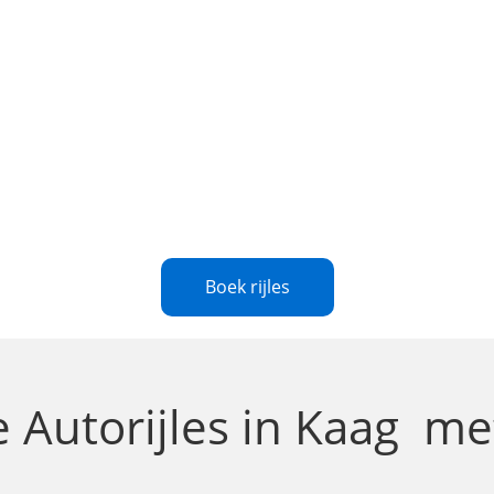
Boek rijles
te
Autorijles in Kaag
met