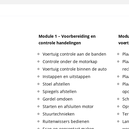
Module 1 – Voorbereiding en
Modul
controle handelingen
voert
Voertuig controle aan de banden
Pla
Controle onder de motorkap
Pla
Voertuig controle binnen de auto
rec
Instappen en uitstappen
Pla
Stoel afstellen
Pla
Spiegels afstellen
op
Gordel omdoen
Sch
Starten en afsluiten motor
Op
Stuurtechnieken
Ter
Ruitenwissers bedienen
Lan
Scan en oogcontact maken
weg