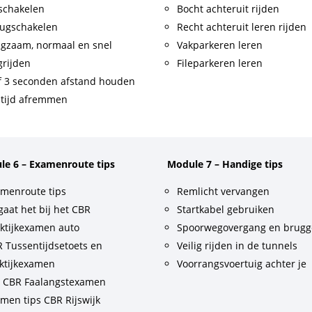
schakelen
Bocht achteruit rijden
ugschakelen
Recht achteruit leren rijden
gzaam, normaal en snel
Vakparkeren leren
rijden
Fileparkeren leren
f 3 seconden afstand houden
tijd afremmen
le 6 – Examenroute tips
Module 7 – Handige tips
menroute tips
Remlicht vervangen
gaat het bij het CBR
Startkabel gebruiken
ktijkexamen auto
Spoorwegovergang en brug
 Tussentijdsetoets en
Veilig rijden in de tunnels
ktijkexamen
Voorrangsvoertuig achter je
t CBR Faalangstexamen
men tips CBR Rijswijk