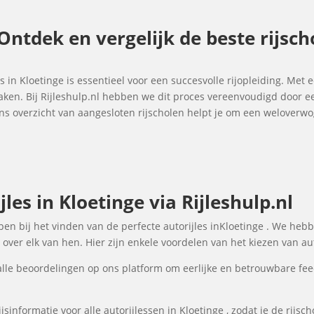
- Ontdek en vergelijk de beste rijsc
es in Kloetinge is essentieel voor een succesvolle rijopleiding. Met 
maken. Bij Rijleshulp.nl hebben we dit proces vereenvoudigd door e
 Ons overzicht van aangesloten rijscholen helpt je om een welover
les in Kloetinge via Rijleshulp.nl
lpen bij het vinden van de perfecte autorijles inKloetinge . We heb
over elk van hen. Hier zijn enkele voordelen van het kiezen van auto
lle beoordelingen op ons platform om eerlijke en betrouwbare fee
sinformatie voor alle autorijlessen in Kloetinge , zodat je de rijsc