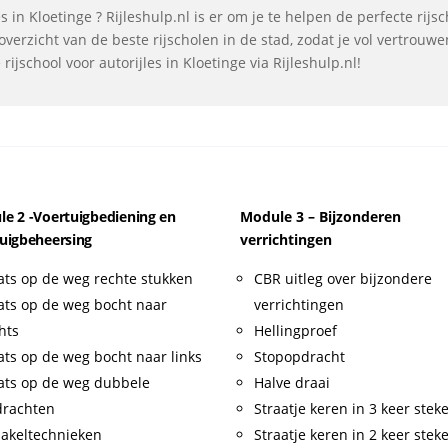
 in Kloetinge ? Rijleshulp.nl is er om je te helpen de perfecte rijs
verzicht van de beste rijscholen in de stad, zodat je vol vertrouw
ijschool voor autorijles in Kloetinge via Rijleshulp.nl!
e 2 -Voertuigbediening en
Module 3 – Bijzonderen
uigbeheersing
verrichtingen
ats op de weg rechte stukken
CBR uitleg over bijzondere
ats op de weg bocht naar
verrichtingen
hts
Hellingproef
ats op de weg bocht naar links
Stopopdracht
ats op de weg dubbele
Halve draai
drachten
Straatje keren in 3 keer stek
akeltechnieken
Straatje keren in 2 keer stek