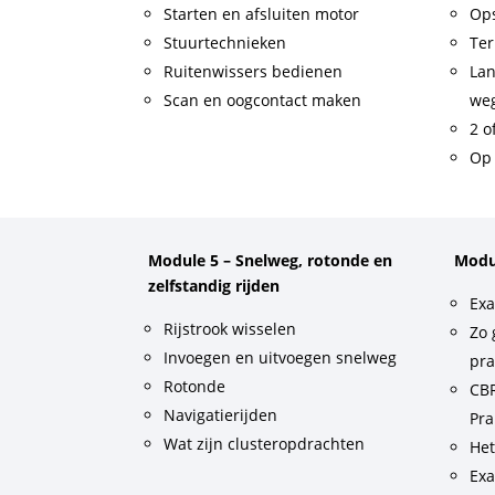
Starten en afsluiten motor
Op
Stuurtechnieken
Ter
Ruitenwissers bedienen
Lan
Scan en oogcontact maken
weg
2 o
Op 
Module 5 – Snelweg, rotonde en
Modu
zelfstandig rijden
Exa
Rijstrook wisselen
Zo 
Invoegen en uitvoegen snelweg
pra
Rotonde
CBR
Navigatierijden
Pra
Wat zijn clusteropdrachten
He
Exa