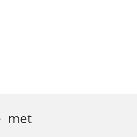
e
met