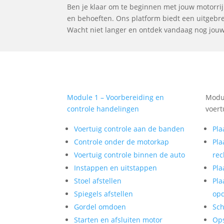
Ben je klaar om te beginnen met jouw motorrijl
en behoeften. Ons platform biedt een uitgebrei
Wacht niet langer en ontdek vandaag nog jouw i
Module 1 – Voorbereiding en
Modul
controle handelingen
voert
Voertuig controle aan de banden
Pla
Controle onder de motorkap
Pla
Voertuig controle binnen de auto
rec
Instappen en uitstappen
Pla
Stoel afstellen
Pla
Spiegels afstellen
op
Gordel omdoen
Sch
Starten en afsluiten motor
Op