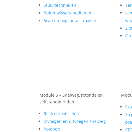
Stuurtechnieken
Ter
Ruitenwissers bedienen
Lan
Scan en oogcontact maken
weg
2 o
Op 
Module 5 – Snelweg, rotonde en
Modul
zelfstandig rijden
Exa
Rijstrook wisselen
Zo 
Invoegen en uitvoegen snelweg
pra
Rotonde
CBR