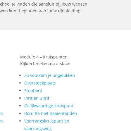
school te vinden die aansluit bij jouw wensen
ouwen kunt beginnen aan jouw rijopleiding.
Module 4 – Kruispunten,
Kijktechnieken en afslaan
Zo voorkom je ongelukken
Oversteekplaats
Stopbord
Inrit en uitrit
Gelijkwaardige kruispunt
en
Bord B6 met haaientanden
en
Voorrangskruispunt en
voorrangsweg