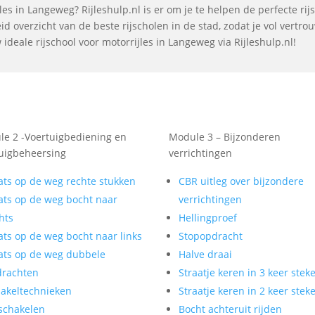
es in Langeweg? Rijleshulp.nl is er om je te helpen de perfecte rij
d overzicht van de beste rijscholen in de stad, zodat je vol vertr
deale rijschool voor motorrijles in Langeweg via Rijleshulp.nl!
e 2 -Voertuigbediening en
Module 3 – Bijzonderen
uigbeheersing
verrichtingen
ats op de weg rechte stukken
CBR uitleg over bijzondere
ats op de weg bocht naar
verrichtingen
hts
Hellingproef
ats op de weg bocht naar links
Stopopdracht
ats op de weg dubbele
Halve draai
drachten
Straatje keren in 3 keer stek
akeltechnieken
Straatje keren in 2 keer stek
schakelen
Bocht achteruit rijden