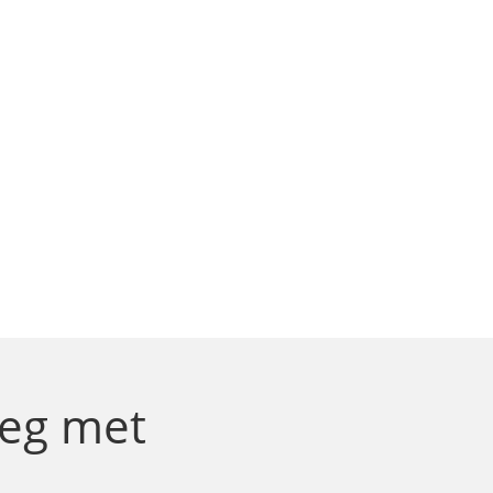
weg
met